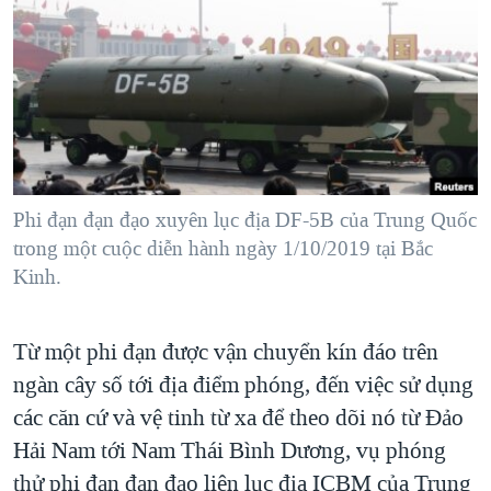
TẠI
VIDEO
"Tìm"
NGƯỜI VIỆT HẢI NGOẠI
HÀNH TRÌNH BẦU CỬ 2024
NGHE
ĐỜI SỐNG
MỘT NĂM CHIẾN TRANH TẠI DẢI GAZA
KINH TẾ
MẠNG XÃ HỘI
GIẢI MÃ VÀNH ĐAI & CON ĐƯỜNG
KHOA HỌC
NGÀY TỊ NẠN THẾ GIỚI
SỨC KHOẺ
TRỊNH VĨNH BÌNH - NGƯỜI HẠ 'BÊN THẮNG CUỘC'
Phi đạn đạn đạo xuyên lục địa DF-5B của Trung Quốc
Ngôn ngữ khác
VĂN HOÁ
GROUND ZERO – XƯA VÀ NAY
trong một cuộc diễn hành ngày 1/10/2019 tại Bắc
THỂ THAO
Kinh.
CHI PHÍ CHIẾN TRANH AFGHANISTAN
GIÁO DỤC
CÁC GIÁ TRỊ CỘNG HÒA Ở VIỆT NAM
Từ một phi đạn được vận chuyển kín đáo trên
THƯỢNG ĐỈNH TRUMP-KIM TẠI VIỆT NAM
ngàn cây số tới địa điểm phóng, đến việc sử dụng
TRỊNH VĨNH BÌNH VS. CHÍNH PHỦ VIỆT NAM
các căn cứ và vệ tinh từ xa để theo dõi nó từ Đảo
NGƯ DÂN VIỆT VÀ LÀN SÓNG TRỘM HẢI SÂM
Hải Nam tới Nam Thái Bình Dương, vụ phóng
thử phi đạn đạn đạo liên lục địa ICBM của Trung
BÊN KIA QUỐC LỘ: TIẾNG VỌNG TỪ NÔNG THÔN MỸ