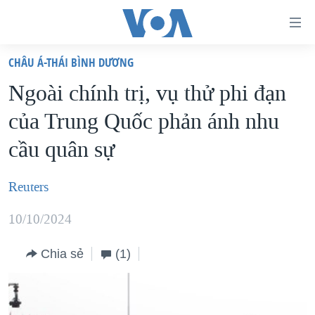
Đường
dẫn
CHÂU Á-THÁI BÌNH DƯƠNG
truy
TRANG CHỦ
Ngoài chính trị, vụ thử phi đạn
cập
VIỆT NAM
của Trung Quốc phản ánh nhu
Tới
HOA KỲ
nội
cầu quân sự
BIỂN ĐÔNG
dung
THẾ GIỚI
chính
Reuters
BLOG
Tới
10/10/2024
điều
DIỄN ĐÀN
hướng
MỤC
Chia sẻ
(1)
chính
CHUYÊN ĐỀ
TỰ DO BÁO CHÍ
Đi
HỌC TIẾNG ANH
VẠCH TRẦN TIN GIẢ
CHIẾN TRANH THƯƠNG MẠI CỦA MỸ: QUÁ KHỨ VÀ HIỆN
tới