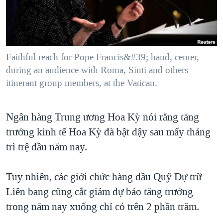
TẠI
VIDEO
"Tìm"
NGƯỜI VIỆT HẢI NGOẠI
HÀNH TRÌNH BẦU CỬ 2024
NGHE
ĐỜI SỐNG
MỘT NĂM CHIẾN TRANH TẠI DẢI GAZA
KINH TẾ
MẠNG XÃ HỘI
Faithful reach for Pope Francis&#39; hand, center,
GIẢI MÃ VÀNH ĐAI & CON ĐƯỜNG
KHOA HỌC
during an audience with Roma, Sinti and others
NGÀY TỊ NẠN THẾ GIỚI
itinerant group members, at the Vatican.
SỨC KHOẺ
TRỊNH VĨNH BÌNH - NGƯỜI HẠ 'BÊN THẮNG CUỘC'
Ngôn ngữ khác
VĂN HOÁ
GROUND ZERO – XƯA VÀ NAY
Ngân hàng Trung ương Hoa Kỳ nói rằng tăng
THỂ THAO
CHI PHÍ CHIẾN TRANH AFGHANISTAN
trưởng kinh tế Hoa Kỳ đã bật dậy sau mấy tháng
GIÁO DỤC
trì trệ đầu năm nay.
CÁC GIÁ TRỊ CỘNG HÒA Ở VIỆT NAM
THƯỢNG ĐỈNH TRUMP-KIM TẠI VIỆT NAM
Tuy nhiên, các giới chức hàng đầu Quỹ Dự trữ
TRỊNH VĨNH BÌNH VS. CHÍNH PHỦ VIỆT NAM
Liên bang cũng cắt giảm dự báo tăng trưởng
NGƯ DÂN VIỆT VÀ LÀN SÓNG TRỘM HẢI SÂM
trong năm nay xuống chỉ có trên 2 phần trăm.
BÊN KIA QUỐC LỘ: TIẾNG VỌNG TỪ NÔNG THÔN MỸ