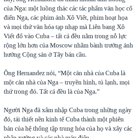
của Nga: một luồng thác các tác phẩm văn học cổ
QUAN HỆ VIỆT MỸ
điển Nga, các phim ảnh Xô Viết, phim hoạt họa
và mọi thứ văn hóa tạp nhạp mà Liên bang Xô
Viết đổ vào Cuba – tất cả đều nằm trong nỗ lực
rộng lớn hơn của Moscow nhằm bành trướng ảnh
hưởng Cộng sản ở Tây bán cầu.
Ông Hernandez nói, “Một căn nhà của Cuba là
một căn nhà của Nga – truyền hình, tủ lạnh, mọi
thứ trong đó. Tất cả đều là của Nga.”
Người Nga đã xâm nhập Cuba trong những ngày
đó, tái thiết nền kinh tế Cuba thành một phiên
bản của hệ thống tập trung hóa của họ và xây các
phân xưởng và các nhà máy điện.