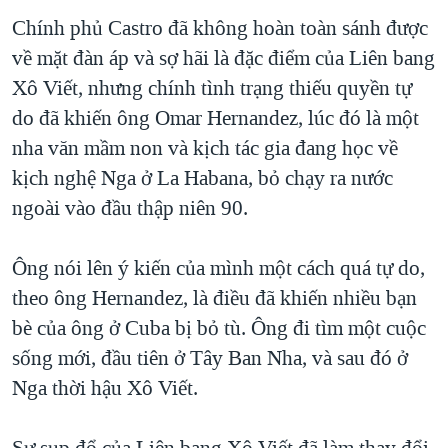
Chính phủ Castro đã không hoàn toàn sánh được
về mặt đàn áp và sợ hãi là đặc điểm của Liên bang
Xô Viết, nhưng chính tình trạng thiếu quyền tự
do đã khiến ông Omar Hernandez, lúc đó là một
nha văn mầm non và kịch tác gia đang học về
kịch nghệ Nga ở La Habana, bỏ chạy ra nước
ngoài vào đầu thập niên 90.
Ông nói lên ý kiến của mình một cách quá tự do,
theo ông Hernandez, là điều đã khiến nhiều bạn
bè của ông ở Cuba bị bỏ tù. Ông đi tìm một cuộc
sống mới, đầu tiên ở Tây Ban Nha, và sau đó ở
Nga thời hậu Xô Viết.
Sự sụp đổ của Liên bang Xô Viết đã làm thay đổi