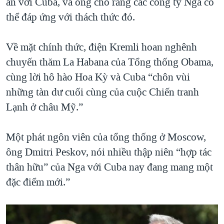
ăn với Cuba, và ông cho rằng các công ty Nga có
thể đáp ứng với thách thức đó.
Về mặt chính thức, điện Kremli hoan nghênh
chuyến thăm La Habana của Tổng thống Obama,
cùng lời hô hào Hoa Kỳ và Cuba “chôn vùi
những tàn dư cuối cùng của cuộc Chiến tranh
Lạnh ở châu Mỹ.”
Một phát ngôn viên của tổng thống ở Moscow,
ông Dmitri Peskov, nói nhiều thập niên “hợp tác
thân hữu” của Nga với Cuba nay đang mang một
đặc điểm mới.”