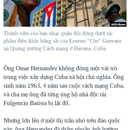
TẠI
VIDEO
"Tìm"
NGƯỜI VIỆT HẢI NGOẠI
HÀNH TRÌNH BẦU CỬ 2024
NGHE
ĐỜI SỐNG
MỘT NĂM CHIẾN TRANH TẠI DẢI GAZA
KINH TẾ
MẠNG XÃ HỘI
Thành viên của ban nhạc quân đội đứng dưới tác
GIẢI MÃ VÀNH ĐAI & CON ĐƯỜNG
KHOA HỌC
phẩm điêu khắc bằng sắt của Ernesto "Che" Guevara
NGÀY TỊ NẠN THẾ GIỚI
tại Quảng trường Cách mạng ở Havana, Cuba.
SỨC KHOẺ
TRỊNH VĨNH BÌNH - NGƯỜI HẠ 'BÊN THẮNG CUỘC'
Ngôn ngữ khác
VĂN HOÁ
GROUND ZERO – XƯA VÀ NAY
Ông Omar Hernandez không đóng một vài trò
THỂ THAO
CHI PHÍ CHIẾN TRANH AFGHANISTAN
trong việc xây dựng Cuba xã hội chủ nghĩa. Ông
GIÁO DỤC
sinh năm 1963, 4 năm sau cuộc cách mạng Cuba,
CÁC GIÁ TRỊ CỘNG HÒA Ở VIỆT NAM
và cha mẹ ông đã từng ủng hộ nhà độc tài
THƯỢNG ĐỈNH TRUMP-KIM TẠI VIỆT NAM
Fulgencio Batista bị lật đổ.
TRỊNH VĨNH BÌNH VS. CHÍNH PHỦ VIỆT NAM
NGƯ DÂN VIỆT VÀ LÀN SÓNG TRỘM HẢI SÂM
Nhưng lớn lên ở một thị trấn nhỏ trên đảo quốc
BÊN KIA QUỐC LỘ: TIẾNG VỌNG TỪ NÔNG THÔN MỸ
này, ông Hernandez đã thấm nhuần ảnh hưởng