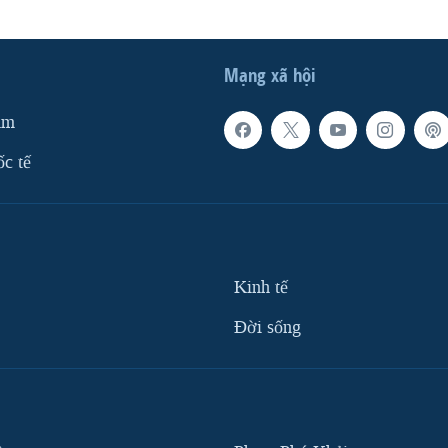
Mạng xã hội
am
ốc tế
Kinh tế
Ðời sống