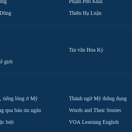
ùng
Phạm Phú Khải
 Dũng
Thiên Hạ Luận
Tin vắn Hoa Kỳ
ế giới
, tiếng lóng ở Mỹ
Thành ngữ Mỹ thông dụng
g qua bản tin ngắn
Words and Their Stories
c biệt
VOA Learning English