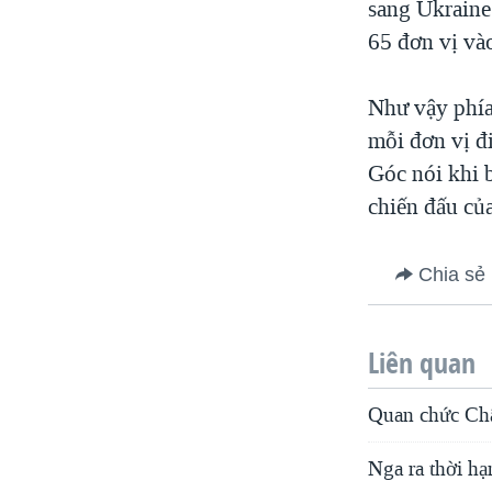
sang Ukraine 
65 đơn vị vào
Như vậy phía
mỗi đơn vị đ
Góc nói khi b
chiến đấu của
Chia sẻ
Liên quan
Quan chức Châu
Nga ra thời h