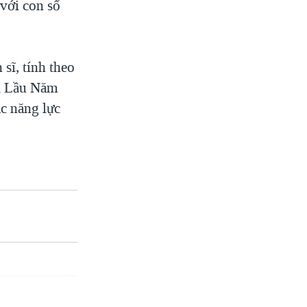
 với con số
sĩ, tính theo
gì Lầu Năm
ác năng lực