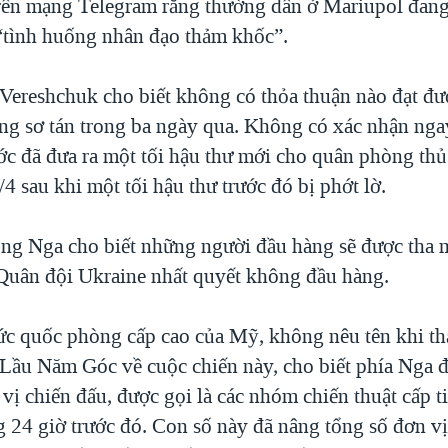
trên mạng Telegram rằng thường dân ở Mariupol đang
“tình huống nhân đạo thảm khốc”.
 Vereshchuk cho biết không có thỏa thuận nào đạt đ
ng sơ tán trong ba ngày qua. Không có xác nhận ngay
ớc đã đưa ra một tối hậu thư mới cho quân phòng th
 sau khi một tối hậu thư trước đó bị phớt lờ.
g Nga cho biết những người đầu hàng sẽ được tha 
. Quân đội Ukraine nhất quyết không đầu hàng.
c quốc phòng cấp cao của Mỹ, không nêu tên khi th
 Lầu Năm Góc về cuộc chiến này, cho biết phía Nga 
vị chiến đấu, được gọi là các nhóm chiến thuật cấp t
g 24 giờ trước đó. Con số này đã nâng tổng số đơn v