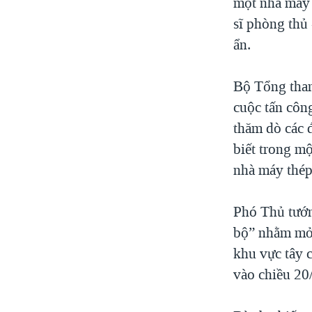
một nhà máy 
sĩ phòng thủ
ẩn.
Bộ Tổng tham
cuộc tấn côn
thăm dò các 
biết trong m
nhà máy thép
Phó Thủ tướn
bộ” nhằm mở 
khu vực tây 
vào chiều 20