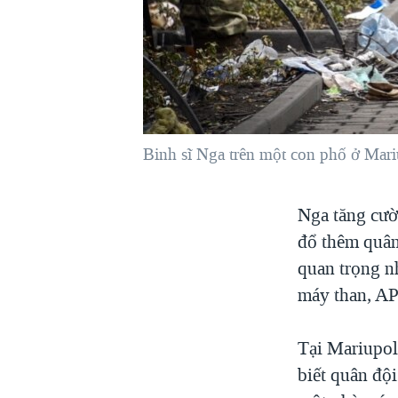
VIỆT NAM
NGƯ DÂN VIỆT VÀ LÀN SÓNG
TRỘM HẢI SÂM
BÊN KIA QUỐC LỘ: TIẾNG VỌNG
TỪ NÔNG THÔN MỸ
QUAN HỆ VIỆT MỸ
Binh sĩ Nga trên một con phố ở Mar
Nga tăng cườ
đổ thêm quân
quan trọng n
máy than, AP
Tại Mariupol
biết quân độ