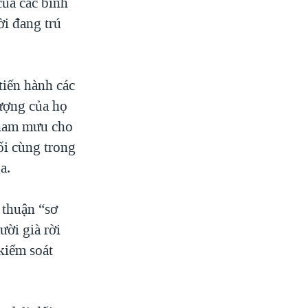
của các binh
ời đang trú
tiến hành các
lượng của họ
tham mưu cho
ối cùng trong
a.
 thuận “sơ
ời già rời
kiểm soát