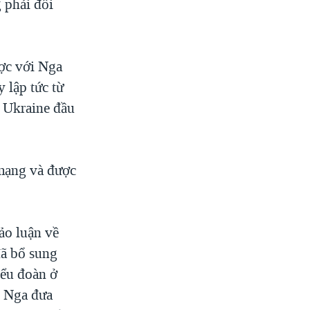
 phải đối
ược với Nga
 lập tức từ
ủ Ukraine đầu
mạng và được
ảo luận về
đã bổ sung
iểu đoàn ở
ị Nga đưa