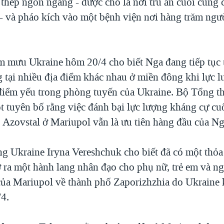
thép ngổn ngang - được cho là nơi trú ẩn cuối cùng 
 - và pháo kích vào một bệnh viện nơi hàng trăm ngư
 mưu Ukraine hôm 20/4 cho biết Nga đang tiếp tục 
g tại nhiều địa điểm khác nhau ở miền đông khi lực 
điểm yếu trong phòng tuyến của Ukraine. Bộ Tổng 
ột tuyên bố rằng việc đánh bại lực lượng kháng cự cu
 Azovstal ở Mariupol vẫn là ưu tiên hàng đầu của Ng
g Ukraine Iryna Vereshchuk cho biết đã có một thỏa
ra một hành lang nhân đạo cho phụ nữ, trẻ em và ngư
của Mariupol về thành phố Zaporizhzhia do Ukraine 
/4.