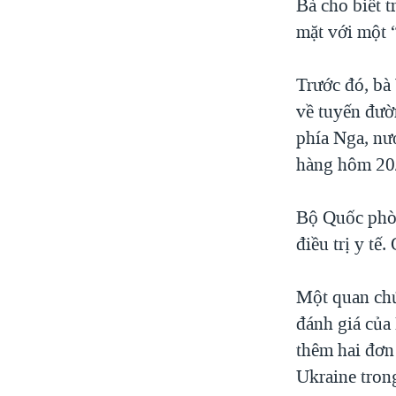
Bà cho biết 
mặt với một 
Trước đó, bà
về tuyến đườ
phía Nga, nư
hàng hôm 20/4
Bộ Quốc phòn
điều trị y tế
Một quan chứ
đánh giá của
thêm hai đơn 
Ukraine tron