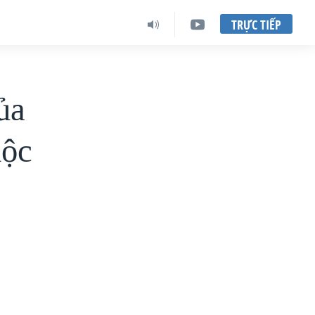
TRỰC TIẾP
ủa
uộc