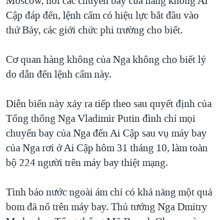
Moscow, nơi các chuyến bay của hàng không Ai
QUAN HỆ VIỆT MỸ
Cập đáp đến, lệnh cấm có hiệu lực bắt đầu vào
thứ Bảy, các giới chức phi trường cho biết.
Cơ quan hàng không của Nga không cho biết lý
do dẫn đến lệnh cấm này.
Diễn biến này xảy ra tiếp theo sau quyết định của
Tổng thống Nga Vladimir Putin đình chỉ mọi
chuyến bay của Nga đến Ai Cập sau vụ máy bay
của Nga rơi ở Ai Cập hôm 31 tháng 10, làm toàn
bộ 224 người trên máy bay thiệt mạng.
Tình báo nước ngoài ám chỉ có khả năng một quả
bom đã nổ trên máy bay. Thủ tướng Nga Dmitry