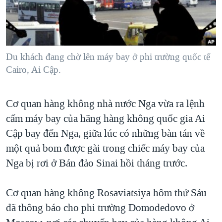
TẠI
VIDEO
"Tìm"
NGƯỜI VIỆT HẢI NGOẠI
HÀNH TRÌNH BẦU CỬ 2024
NGHE
ĐỜI SỐNG
MỘT NĂM CHIẾN TRANH TẠI DẢI GAZA
KINH TẾ
MẠNG XÃ HỘI
Du khách đang chờ lên máy bay ở phi trường quốc tế
GIẢI MÃ VÀNH ĐAI & CON ĐƯỜNG
KHOA HỌC
Cairo, Ai Cập.
NGÀY TỊ NẠN THẾ GIỚI
SỨC KHOẺ
TRỊNH VĨNH BÌNH - NGƯỜI HẠ 'BÊN THẮNG CUỘC'
Ngôn ngữ khác
VĂN HOÁ
Cơ quan hàng không nhà nước Nga vừa ra lệnh
GROUND ZERO – XƯA VÀ NAY
cấm máy bay của hãng hàng không quốc gia Ai
THỂ THAO
CHI PHÍ CHIẾN TRANH AFGHANISTAN
Cập bay đến Nga, giữa lúc có những bàn tán về
GIÁO DỤC
CÁC GIÁ TRỊ CỘNG HÒA Ở VIỆT NAM
một quả bom được gài trong chiếc máy bay của
Nga bị rơi ở Bán đảo Sinai hồi tháng trước.
THƯỢNG ĐỈNH TRUMP-KIM TẠI VIỆT NAM
TRỊNH VĨNH BÌNH VS. CHÍNH PHỦ VIỆT NAM
Cơ quan hàng không Rosaviatsiya hôm thứ Sáu
NGƯ DÂN VIỆT VÀ LÀN SÓNG TRỘM HẢI SÂM
đã thông báo cho phi trường Domodedovo ở
BÊN KIA QUỐC LỘ: TIẾNG VỌNG TỪ NÔNG THÔN MỸ