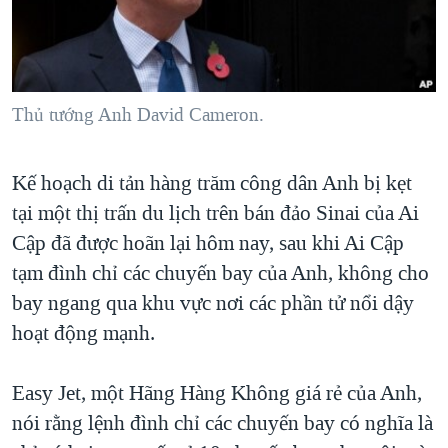
TẠI
VIDEO
"Tìm"
NGƯỜI VIỆT HẢI NGOẠI
HÀNH TRÌNH BẦU CỬ 2024
NGHE
ĐỜI SỐNG
MỘT NĂM CHIẾN TRANH TẠI DẢI GAZA
KINH TẾ
MẠNG XÃ HỘI
Thủ tướng Anh David Cameron.
GIẢI MÃ VÀNH ĐAI & CON ĐƯỜNG
KHOA HỌC
NGÀY TỊ NẠN THẾ GIỚI
SỨC KHOẺ
Kế hoạch di tản hàng trăm công dân Anh bị kẹt
TRỊNH VĨNH BÌNH - NGƯỜI HẠ 'BÊN THẮNG CUỘC'
Ngôn ngữ khác
VĂN HOÁ
tại một thị trấn du lịch trên bán đảo Sinai của Ai
GROUND ZERO – XƯA VÀ NAY
THỂ THAO
Cập đã được hoãn lại hôm nay, sau khi Ai Cập
CHI PHÍ CHIẾN TRANH AFGHANISTAN
tạm đình chỉ các chuyến bay của Anh, không cho
GIÁO DỤC
CÁC GIÁ TRỊ CỘNG HÒA Ở VIỆT NAM
bay ngang qua khu vực nơi các phần tử nổi dậy
hoạt động mạnh.
THƯỢNG ĐỈNH TRUMP-KIM TẠI VIỆT NAM
TRỊNH VĨNH BÌNH VS. CHÍNH PHỦ VIỆT NAM
Easy Jet, một Hãng Hàng Không giá rẻ của Anh,
NGƯ DÂN VIỆT VÀ LÀN SÓNG TRỘM HẢI SÂM
nói rằng lệnh đình chỉ các chuyến bay có nghĩa là
BÊN KIA QUỐC LỘ: TIẾNG VỌNG TỪ NÔNG THÔN MỸ