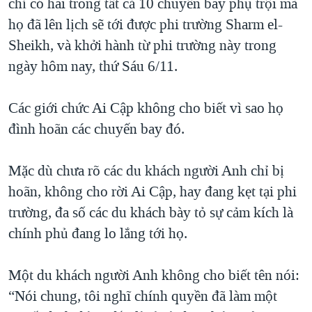
chỉ có hai trong tất cả 10 chuyến bay phụ trội mà
QUAN HỆ VIỆT MỸ
họ đã lên lịch sẽ tới được phi trường Sharm el-
Sheikh, và khởi hành từ phi trường này trong
ngày hôm nay, thứ Sáu 6/11.
Các giới chức Ai Cập không cho biết vì sao họ
đình hoãn các chuyến bay đó.
Mặc dù chưa rõ các du khách người Anh chỉ bị
hoãn, không cho rời Ai Cập, hay đang kẹt tại phi
trường, đa số các du khách bày tỏ sự cảm kích là
chính phủ đang lo lắng tới họ.
Một du khách người Anh không cho biết tên nói:
“Nói chung, tôi nghĩ chính quyền đã làm một