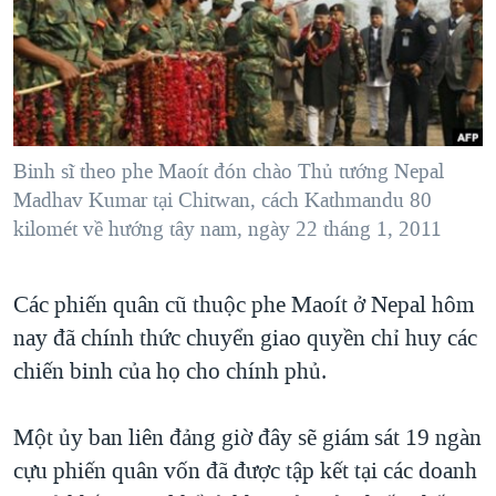
TẠI
VIDEO
"Tìm"
NGƯỜI VIỆT HẢI NGOẠI
HÀNH TRÌNH BẦU CỬ 2024
NGHE
ĐỜI SỐNG
MỘT NĂM CHIẾN TRANH TẠI DẢI GAZA
KINH TẾ
MẠNG XÃ HỘI
GIẢI MÃ VÀNH ĐAI & CON ĐƯỜNG
KHOA HỌC
NGÀY TỊ NẠN THẾ GIỚI
Binh sĩ theo phe Maoít đón chào Thủ tướng Nepal
SỨC KHOẺ
Madhav Kumar tại Chitwan, cách Kathmandu 80
TRỊNH VĨNH BÌNH - NGƯỜI HẠ 'BÊN THẮNG CUỘC'
Ngôn ngữ khác
VĂN HOÁ
kilomét về hướng tây nam, ngày 22 tháng 1, 2011
GROUND ZERO – XƯA VÀ NAY
THỂ THAO
CHI PHÍ CHIẾN TRANH AFGHANISTAN
Các phiến quân cũ thuộc phe Maoít ở Nepal hôm
GIÁO DỤC
CÁC GIÁ TRỊ CỘNG HÒA Ở VIỆT NAM
nay đã chính thức chuyển giao quyền chỉ huy các
THƯỢNG ĐỈNH TRUMP-KIM TẠI VIỆT NAM
chiến binh của họ cho chính phủ.
TRỊNH VĨNH BÌNH VS. CHÍNH PHỦ VIỆT NAM
Một ủy ban liên đảng giờ đây sẽ giám sát 19 ngàn
NGƯ DÂN VIỆT VÀ LÀN SÓNG TRỘM HẢI SÂM
cựu phiến quân vốn đã được tập kết tại các doanh
BÊN KIA QUỐC LỘ: TIẾNG VỌNG TỪ NÔNG THÔN MỸ