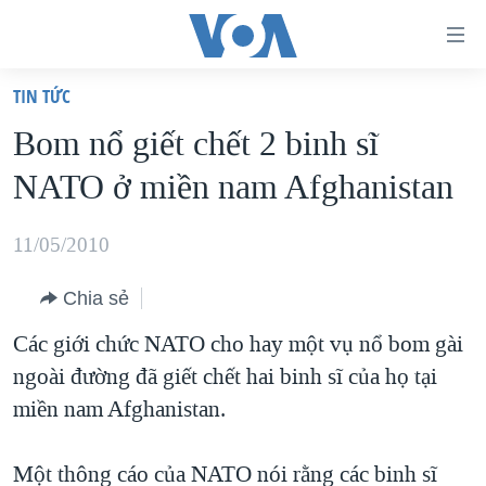
Đường
dẫn
TIN TỨC
truy
TRANG CHỦ
Bom nổ giết chết 2 binh sĩ
cập
VIỆT NAM
NATO ở miền nam Afghanistan
Tới
HOA KỲ
nội
BIỂN ĐÔNG
11/05/2010
dung
THẾ GIỚI
chính
Chia sẻ
BLOG
Tới
Các giới chức NATO cho hay một vụ nổ bom gài
điều
DIỄN ĐÀN
ngoài đường đã giết chết hai binh sĩ của họ tại
hướng
MỤC
miền nam Afghanistan.
chính
CHUYÊN ĐỀ
TỰ DO BÁO CHÍ
Đi
HỌC TIẾNG ANH
Một thông cáo của NATO nói rằng các binh sĩ
VẠCH TRẦN TIN GIẢ
CHIẾN TRANH THƯƠNG MẠI CỦA MỸ: QUÁ KHỨ VÀ HIỆN
tới