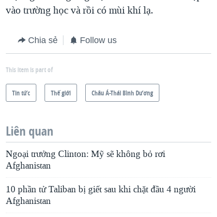
vào trường học và rồi có mùi khí lạ.
QUAN HỆ VIỆT MỸ
Chia sẻ
Follow us
This item is part of
Tin tức
Thế giới
Châu Á-Thái Bình Dương
Liên quan
Ngoại trưởng Clinton: Mỹ sẽ không bỏ rơi
Afghanistan
10 phần tử Taliban bị giết sau khi chặt đầu 4 người
Afghanistan