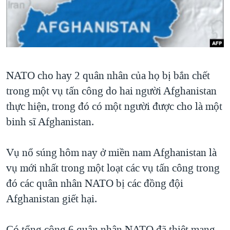
TẠI
VIDEO
"Tìm"
NGƯỜI VIỆT HẢI NGOẠI
HÀNH TRÌNH BẦU CỬ 2024
NGHE
ĐỜI SỐNG
MỘT NĂM CHIẾN TRANH TẠI DẢI GAZA
KINH TẾ
MẠNG XÃ HỘI
GIẢI MÃ VÀNH ĐAI & CON ĐƯỜNG
KHOA HỌC
NATO cho hay 2 quân nhân của họ bị bắn chết
NGÀY TỊ NẠN THẾ GIỚI
SỨC KHOẺ
trong một vụ tấn công do hai người Afghanistan
TRỊNH VĨNH BÌNH - NGƯỜI HẠ 'BÊN THẮNG CUỘC'
Ngôn ngữ khác
VĂN HOÁ
thực hiện, trong đó có một người được cho là một
GROUND ZERO – XƯA VÀ NAY
binh sĩ Afghanistan.
THỂ THAO
CHI PHÍ CHIẾN TRANH AFGHANISTAN
GIÁO DỤC
Vụ nổ súng hôm nay ở miền nam Afghanistan là
CÁC GIÁ TRỊ CỘNG HÒA Ở VIỆT NAM
vụ mới nhất trong một loạt các vụ tấn công trong
THƯỢNG ĐỈNH TRUMP-KIM TẠI VIỆT NAM
đó các quân nhân NATO bị các đồng đội
TRỊNH VĨNH BÌNH VS. CHÍNH PHỦ VIỆT NAM
Afghanistan giết hại.
NGƯ DÂN VIỆT VÀ LÀN SÓNG TRỘM HẢI SÂM
BÊN KIA QUỐC LỘ: TIẾNG VỌNG TỪ NÔNG THÔN MỸ
Có tổng cộng 6 quân nhân NATO đã thiệt mạng