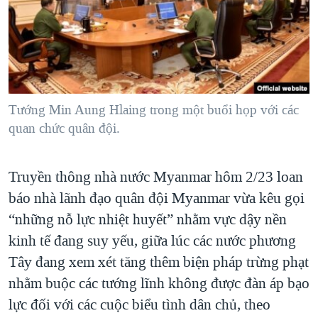
TẠI
VIDEO
"Tìm"
NGƯỜI VIỆT HẢI NGOẠI
HÀNH TRÌNH BẦU CỬ 2024
NGHE
ĐỜI SỐNG
MỘT NĂM CHIẾN TRANH TẠI DẢI GAZA
KINH TẾ
MẠNG XÃ HỘI
GIẢI MÃ VÀNH ĐAI & CON ĐƯỜNG
KHOA HỌC
NGÀY TỊ NẠN THẾ GIỚI
Tướng Min Aung Hlaing trong một buổi họp với các
SỨC KHOẺ
quan chức quân đội.
TRỊNH VĨNH BÌNH - NGƯỜI HẠ 'BÊN THẮNG CUỘC'
Ngôn ngữ khác
VĂN HOÁ
GROUND ZERO – XƯA VÀ NAY
THỂ THAO
Truyền thông nhà nước Myanmar hôm 2/23 loan
CHI PHÍ CHIẾN TRANH AFGHANISTAN
GIÁO DỤC
báo nhà lãnh đạo quân đội Myanmar vừa kêu gọi
CÁC GIÁ TRỊ CỘNG HÒA Ở VIỆT NAM
“những nỗ lực nhiệt huyết” nhằm vực dậy nền
THƯỢNG ĐỈNH TRUMP-KIM TẠI VIỆT NAM
kinh tế đang suy yếu, giữa lúc các nước phương
Tây đang xem xét tăng thêm biện pháp trừng phạt
TRỊNH VĨNH BÌNH VS. CHÍNH PHỦ VIỆT NAM
nhằm buộc các tướng lĩnh không được đàn áp bạo
NGƯ DÂN VIỆT VÀ LÀN SÓNG TRỘM HẢI SÂM
lực đối với các cuộc biểu tình dân chủ, theo
BÊN KIA QUỐC LỘ: TIẾNG VỌNG TỪ NÔNG THÔN MỸ