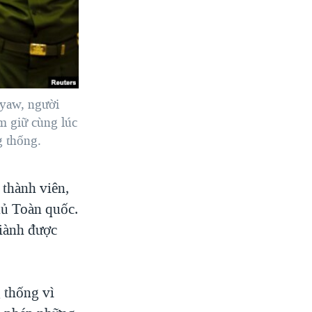
Kyaw, người
ắm giữ cùng lúc
g thống.
thành viên,
hủ Toàn quốc.
giành được
 thống vì