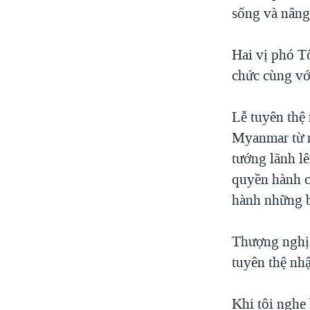
sống và nâng
Hai vị phó T
chức cùng vớ
Lễ tuyên thệ
Myanmar từ n
tướng lãnh l
quyền hành c
hành những bi
Thượng nghị 
tuyên thệ nh
Khi tôi nghe 