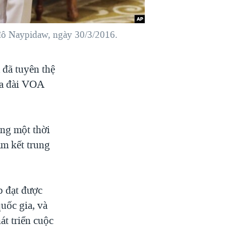
 đô Naypidaw, ngày 30/3/2016.
đã tuyên thệ
ủa đài VOA
ong một thời
am kết trung
p đạt được
quốc gia, và
át triển cuộc