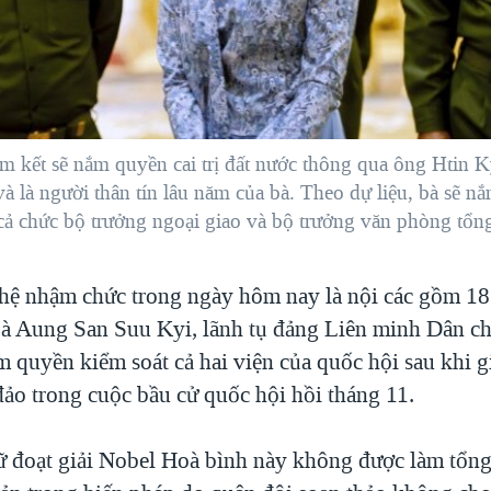
m kết sẽ nắm quyền cai trị đất nước thông qua ông Htin 
à là người thân tín lâu năm của bà. Theo dự liệu, bà sẽ n
cả chức bộ trưởng ngoại giao và bộ trưởng văn phòng tổn
hệ nhậm chức trong ngày hôm nay là nội các gồm 18 
bà Aung San Suu Kyi, lãnh tụ đảng Liên minh Dân c
 quyền kiểm soát cả hai viện của quốc hội sau khi 
đảo trong cuộc bầu cử quốc hội hồi tháng 11.
 đoạt giải Nobel Hoà bình này không được làm tổng