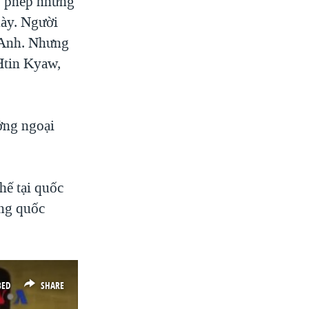
o phép những
này. Người
n Anh. Nhưng
Htin Kyaw,
ưởng ngoại
hế tại quốc
ởng quốc
BED
SHARE