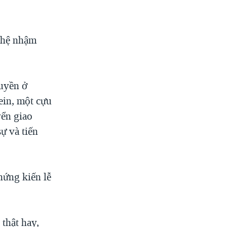
thệ nhậm
uyền ở
in, một cựu
ển giao
ự và tiến
hứng kiến lễ
 thật hay,