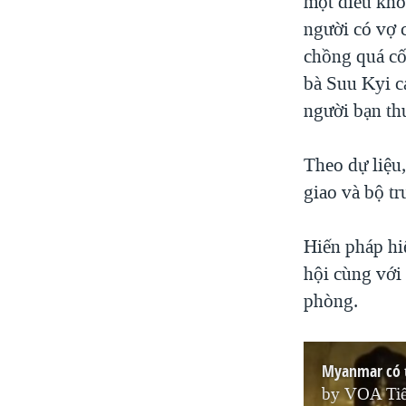
một điều kho
người có vợ 
chồng quá cố
bà Suu Kyi c
người bạn thu
Theo dự liệu,
giao và bộ t
Hiến pháp hi
hội cùng với
phòng.
Myanmar có t
by
VOA Tiế