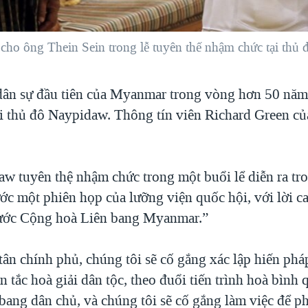
ho ông Thein Sein trong lễ tuyên thế nhậm chức tại thủ
ân sự đầu tiên của Myanmar trong vòng hơn 50 năm 
i thủ đô Naypidaw. Thông tín viên Richard Green c
w tuyên thệ nhậm chức trong một buổi lể diễn ra tr
ớc một phiên họp của lưỡng viện quốc hội, với lời c
nước Cộng hoà Liên bang Myanmar.”
tân chính phủ, chúng tôi sẽ cố gắng xác lập hiến phá
tắc hoà giải dân tộc, theo đuổi tiến trình hoà bình 
n bang dân chủ, và chúng tôi sẽ cố gắng làm việc để ph