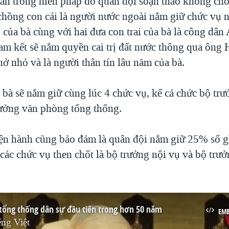
ản trong hiến pháp do quân đội soạn thảo không ch
chồng con cái là người nước ngoài nắm giữ chức vụ 
 của bà cùng với hai đưa con trai của bà là công dâ
am kết sẽ nắm quyền cai trị đất nước thông qua ông 
ở nhỏ và là người thân tín lâu năm của bà.
 bà sẽ nắm giữ cùng lúc 4 chức vụ, kể cả chức bộ tr
rưởng văn phòng tổng thống.
ện hành cũng bảo đảm là quân đội nắm giữ 25% số g
 các chức vụ then chốt là bộ trưởng nội vụ và bộ trư
ổng thống dân sự đầu tiên trong hơn 50 năm
EM
ng Việt