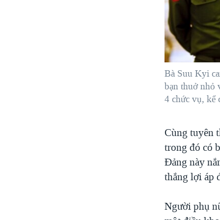
Bà Suu Kyi ca
bạn thuở nhỏ v
4 chức vụ, kể 
Cùng tuyên t
trong đó có 
Đảng này nắm
thắng lợi áp 
Người phụ nữ