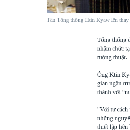
VIỆT NAM
NGƯ DÂN VIỆT VÀ LÀN SÓNG
Tân Tổng thống Htin Kyaw lên thay c
TRỘM HẢI SÂM
BÊN KIA QUỐC LỘ: TIẾNG VỌNG
Tổng thống d
TỪ NÔNG THÔN MỸ
nhậm chức tạ
QUAN HỆ VIỆT MỸ
tường thuật.
Ông Ktin Kya
gian ngắn trư
thành với “
"Với tư cách 
những nguyên 
thiết lập liê