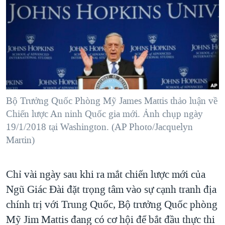
TẠI
VIDEO
"Tìm"
NGƯỜI VIỆT HẢI NGOẠI
HÀNH TRÌNH BẦU CỬ 2024
NGHE
ĐỜI SỐNG
MỘT NĂM CHIẾN TRANH TẠI DẢI GAZA
KINH TẾ
MẠNG XÃ HỘI
GIẢI MÃ VÀNH ĐAI & CON ĐƯỜNG
KHOA HỌC
NGÀY TỊ NẠN THẾ GIỚI
SỨC KHOẺ
TRỊNH VĨNH BÌNH - NGƯỜI HẠ 'BÊN THẮNG CUỘC'
Bộ Trưởng Quốc Phòng Mỹ James Mattis thảo luận về
Ngôn ngữ khác
VĂN HOÁ
GROUND ZERO – XƯA VÀ NAY
Chiến lược An ninh Quốc gia mới. Ảnh chụp ngày
THỂ THAO
19/1/2018 tại Washington. (AP Photo/Jacquelyn
CHI PHÍ CHIẾN TRANH AFGHANISTAN
GIÁO DỤC
Martin)
CÁC GIÁ TRỊ CỘNG HÒA Ở VIỆT NAM
THƯỢNG ĐỈNH TRUMP-KIM TẠI VIỆT NAM
Chỉ vài ngày sau khi ra mắt chiến lược mới của
TRỊNH VĨNH BÌNH VS. CHÍNH PHỦ VIỆT NAM
Ngũ Giác Đài đặt trọng tâm vào sự cạnh tranh địa
NGƯ DÂN VIỆT VÀ LÀN SÓNG TRỘM HẢI SÂM
chính trị với Trung Quốc, Bộ trưởng Quốc phòng
Mỹ Jim Mattis đang có cơ hội để bắt đầu thực thi
BÊN KIA QUỐC LỘ: TIẾNG VỌNG TỪ NÔNG THÔN MỸ