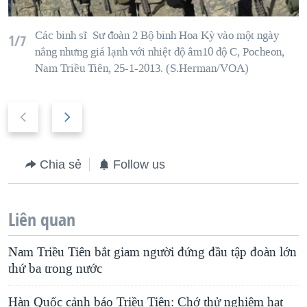
Các binh sĩ Sư đoàn 2 Bộ binh Hoa Kỳ vào một ngày
1/7
nắng nhưng giá lạnh với nhiệt độ âm10 độ C, Pocheon,
Nam Triều Tiên, 25-1-2013. (S.Herman/VOA)
P
N
r
e
e
x
Chia sẻ
Follow us
v
t
i
s
o
l
Liên quan
u
i
Nam Triều Tiên bắt giam người đứng đầu tập đoàn lớn
s
d
thứ ba trong nước
s
e
l
Hàn Quốc cảnh báo Triều Tiên: Chớ thử nghiệm hạt