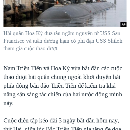
TẠI
VIDEO
"Tìm"
NGƯỜI VIỆT HẢI NGOẠI
HÀNH TRÌNH BẦU CỬ 2024
NGHE
ĐỜI SỐNG
MỘT NĂM CHIẾN TRANH TẠI DẢI GAZA
KINH TẾ
MẠNG XÃ HỘI
Hải quân Hoa Kỳ đưa tàu ngầm nguyên tử USS San
GIẢI MÃ VÀNH ĐAI & CON ĐƯỜNG
KHOA HỌC
Francisco và tuần dương hạm có phi đạn USS Shiloh
NGÀY TỊ NẠN THẾ GIỚI
tham gia cuộc thao dượt.
SỨC KHOẺ
TRỊNH VĨNH BÌNH - NGƯỜI HẠ 'BÊN THẮNG CUỘC'
Ngôn ngữ khác
VĂN HOÁ
GROUND ZERO – XƯA VÀ NAY
Nam Triều Tiên và Hoa Kỳ vừa bắt đầu các cuộc
THỂ THAO
CHI PHÍ CHIẾN TRANH AFGHANISTAN
thao dượt hải quân chung ngoài khơi duyên hải
GIÁO DỤC
phía đông bán đảo Triều Tiên để kiểm tra khả
CÁC GIÁ TRỊ CỘNG HÒA Ở VIỆT NAM
năng sẵn sàng tác chiến của hai nước đồng minh
THƯỢNG ĐỈNH TRUMP-KIM TẠI VIỆT NAM
này.
TRỊNH VĨNH BÌNH VS. CHÍNH PHỦ VIỆT NAM
NGƯ DÂN VIỆT VÀ LÀN SÓNG TRỘM HẢI SÂM
Cuộc diễn tập kéo dài 3 ngày bắt đầu hôm nay,
BÊN KIA QUỐC LỘ: TIẾNG VỌNG TỪ NÔNG THÔN MỸ
thứ Hai, giữa lúc Bắc Triều Tiên gia tăng đe dọa