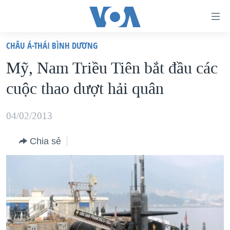
Đường
dẫn
CHÂU Á-THÁI BÌNH DƯƠNG
truy
TRANG CHỦ
Mỹ, Nam Triều Tiên bắt đầu các
cập
VIỆT NAM
cuộc thao dượt hải quân
Tới
HOA KỲ
nội
BIỂN ĐÔNG
04/02/2013
dung
THẾ GIỚI
chính
Chia sẻ
BLOG
Tới
điều
DIỄN ĐÀN
hướng
MỤC
chính
CHUYÊN ĐỀ
TỰ DO BÁO CHÍ
Đi
HỌC TIẾNG ANH
VẠCH TRẦN TIN GIẢ
CHIẾN TRANH THƯƠNG MẠI CỦA MỸ: QUÁ KHỨ VÀ HIỆN
tới