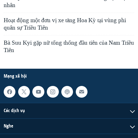
i
nhân
d
Hoạt động một đơn vị xe tăng Hoa Kỳ tại vùng phi
e
quân sự Triều Tiên
Bà Suu Kyi gặp nữ tổng thống đầu tiên của Nam Triều
Tiên
Mạng xã hội
Các dịch vụ
Nghe