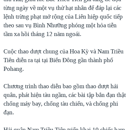
từng ngày về một vụ thử hạt nhân để đáp lại các
QUAN HỆ VIỆT MỸ
lệnh trừng phạt mở rộng của Liên hiệp quốc tiếp
theo sau vụ Bình Nhưỡng phóng một hỏa tiễn
tầm xa hồi tháng 12 năm ngoái.
Cuộc thao dượt chung của Hoa Kỳ và Nam Triều
Tiên diễn ra tại tại Biển Ðông gần thành phố
Pohang.
Chương trình thao diễn bao gồm thao dượt hải
quân, phát hiện tàu ngầm, các bài tập bắn đạn thật
chống máy bay, chống tàu chiến, và chống phi
đạn.
Hải quân Nam Triều Tiên triển khai 10 chiếc hạm,