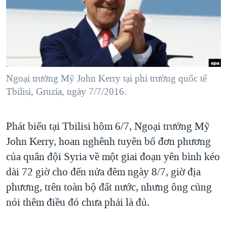
TẠI
VIDEO
"Tìm"
NGƯỜI VIỆT HẢI NGOẠI
HÀNH TRÌNH BẦU CỬ 2024
NGHE
ĐỜI SỐNG
MỘT NĂM CHIẾN TRANH TẠI DẢI GAZA
KINH TẾ
MẠNG XÃ HỘI
GIẢI MÃ VÀNH ĐAI & CON ĐƯỜNG
KHOA HỌC
NGÀY TỊ NẠN THẾ GIỚI
Ngoại trưởng Mỹ John Kerry tại phi trường quốc tế
SỨC KHOẺ
Tbilisi, Gruzia, ngày 7/7/2016.
TRỊNH VĨNH BÌNH - NGƯỜI HẠ 'BÊN THẮNG CUỘC'
Ngôn ngữ khác
VĂN HOÁ
GROUND ZERO – XƯA VÀ NAY
THỂ THAO
Phát biểu tại Tbilisi hôm 6/7, Ngoại trưởng Mỹ
CHI PHÍ CHIẾN TRANH AFGHANISTAN
GIÁO DỤC
John Kerry, hoan nghênh tuyên bố đơn phương
CÁC GIÁ TRỊ CỘNG HÒA Ở VIỆT NAM
của quân đội Syria về một giai đoạn yên bình kéo
THƯỢNG ĐỈNH TRUMP-KIM TẠI VIỆT NAM
dài 72 giờ cho đến nửa đêm ngày 8/7, giờ địa
phương, trên toàn bộ đất nước, nhưng ông cũng
TRỊNH VĨNH BÌNH VS. CHÍNH PHỦ VIỆT NAM
nói thêm điều đó chưa phải là đủ.
NGƯ DÂN VIỆT VÀ LÀN SÓNG TRỘM HẢI SÂM
BÊN KIA QUỐC LỘ: TIẾNG VỌNG TỪ NÔNG THÔN MỸ