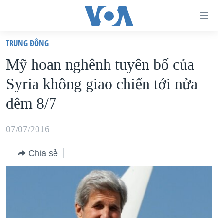
Đường
dẫn
TRUNG ÐÔNG
truy
TRANG CHỦ
Mỹ hoan nghênh tuyên bố của
cập
VIỆT NAM
Syria không giao chiến tới nửa
Tới
HOA KỲ
nội
đêm 8/7
BIỂN ĐÔNG
dung
THẾ GIỚI
chính
07/07/2016
BLOG
Tới
Chia sẻ
điều
DIỄN ĐÀN
hướng
MỤC
chính
CHUYÊN ĐỀ
TỰ DO BÁO CHÍ
Đi
HỌC TIẾNG ANH
VẠCH TRẦN TIN GIẢ
CHIẾN TRANH THƯƠNG MẠI CỦA MỸ: QUÁ KHỨ VÀ HIỆN
tới