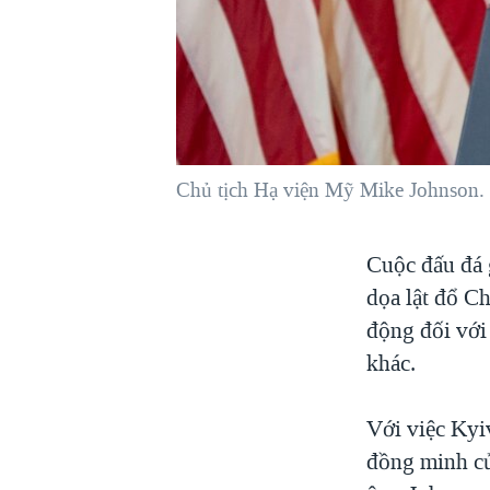
VIỆT NAM
NGƯ DÂN VIỆT VÀ LÀN SÓNG
TRỘM HẢI SÂM
BÊN KIA QUỐC LỘ: TIẾNG VỌNG
TỪ NÔNG THÔN MỸ
QUAN HỆ VIỆT MỸ
Chủ tịch Hạ viện Mỹ Mike Johnson.
Cuộc đấu đá 
dọa lật đổ C
động đối với 
khác.
Với việc Kyi
đồng minh củ