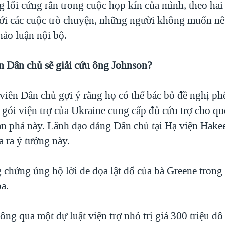
g lối cứng rắn trong cuộc họp kín của mình, theo ha
ới các cuộc trò chuyện, những người không muốn nêu
hảo luận nội bộ.
n Dân chủ sẽ giải cứu ông Johnson?
viên Dân chủ gợi ý rằng họ có thể bác bỏ đề nghị phế
gói viện trợ của Ukraine cung cấp đủ cứu trợ cho qu
tàn phá này. Lãnh đạo đảng Dân chủ tại Hạ viện Hakee
a ra ý tưởng này.
g chứng ủng hộ lời đe dọa lật đổ của bà Greene trong
a.
ông qua một dự luật viện trợ nhỏ trị giá 300 triệu đô