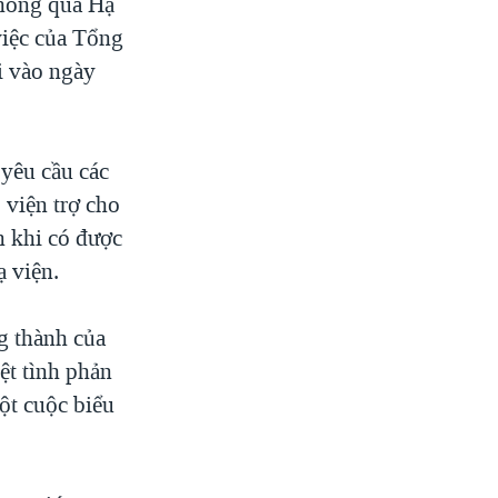
thông qua Hạ
việc của Tổng
i vào ngày
 yêu cầu các
 viện trợ cho
 khi có được
ạ viện.
g thành của
t tình phản
ột cuộc biểu