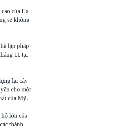
 cao của Hạ
 ông sẽ không
nhà lập pháp
háng 11 tại
ựng lại cây
quyền cho một
nhất của Mỹ.
 hộ lớn của
các thành