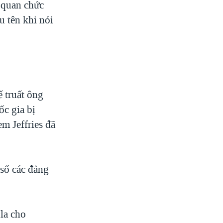
i quan chức
 tên khi nói
 truất ông
ốc gia bị
m Jeffries đã
 số các đảng
 la cho