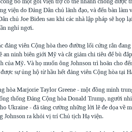
công bố một gói viện trợ có thể nhanh chóng được 
ng viện do Đảng Dân chủ lãnh đạo, và đến bàn làm 
ân chủ Joe Biden sau khi các nhà lập pháp sẽ họp lạ
uần nghỉ ngơi.
ác đảng viên Cộng hòa theo đường lối cứng rắn đang
 an ninh biên giới Mỹ và cắt giảm chi tiêu để bù đắp
h của Mỹ. Và họ muốn ông Johnson trì hoãn cho đến
 được sự ủng hộ từ hầu hết đảng viên Cộng hòa tại H
g hòa Marjorie Taylor Greene - một đồng minh trun
tổng thống Đảng Cộng hòa Donald Trump, người nhiệ
cho Ukraine - đã tăng cường những lời lẽ đe dọa về m
g Johnson ra khỏi vị trí Chủ tịch Hạ viện.