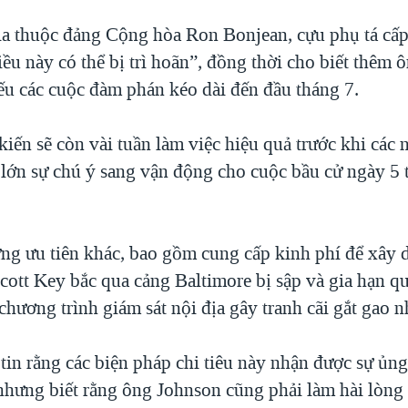
ia thuộc đảng Cộng hòa Ron Bonjean, cựu phụ tá cấp
iều này có thể bị trì hoãn”, đồng thời cho biết thêm
ếu các cuộc đàm phán kéo dài đến đầu tháng 7.
iến sẽ còn vài tuần làm việc hiệu quả trước khi các 
lớn sự chú ý sang vận động cho cuộc bầu cử ngày 5 t
ng ưu tiên khác, bao gồm cung cấp kinh phí để xây d
Scott Key bắc qua cảng Baltimore bị sập và gia hạn 
hương trình giám sát nội địa gây tranh cãi gắt gao 
tin rằng các biện pháp chi tiêu này nhận được sự ủng
nhưng biết rằng ông Johnson cũng phải làm hài lòng 