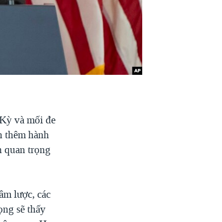
 Kỳ và mối đe
ãn thêm hành
h quan trọng
âm lược, các
ng sẽ thấy