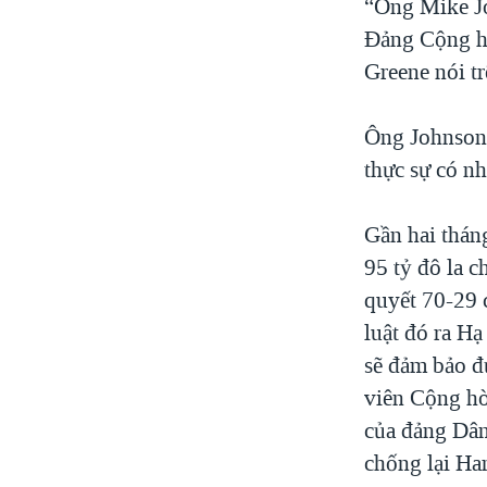
“Ông Mike J
Đảng Cộng hò
Greene nói t
Ông Johnson 
thực sự có n
Gần hai tháng
95 tỷ đô la c
quyết 70-29 
luật đó ra Hạ
sẽ đảm bảo đ
viên Cộng hò
của đảng Dân 
chống lại Ha