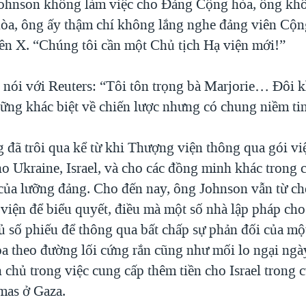
ohnson không làm việc cho Đảng Cộng hòa, ông kh
a, ông ấy thậm chí không lắng nghe đảng viên Cộn
rên X. “Chúng tôi cần một Chủ tịch Hạ viện mới!”
nói với Reuters: “Tôi tôn trọng bà Marjorie… Đôi k
hững khác biệt về chiến lược nhưng có chung niềm tin
 đã trôi qua kể từ khi Thượng viện thông qua gói viện
ho Ukraine, Israel, và cho các đồng minh khác trong 
của lưỡng đảng. Cho đến nay, ông Johnson vẫn từ ch
 viện để biểu quyết, điều mà một số nhà lập pháp cho
ủ số phiếu để thông qua bất chấp sự phản đối của mộ
a theo đường lối cứng rắn cũng như mối lo ngại ngà
chủ trong việc cung cấp thêm tiền cho Israel trong 
mas ở Gaza.