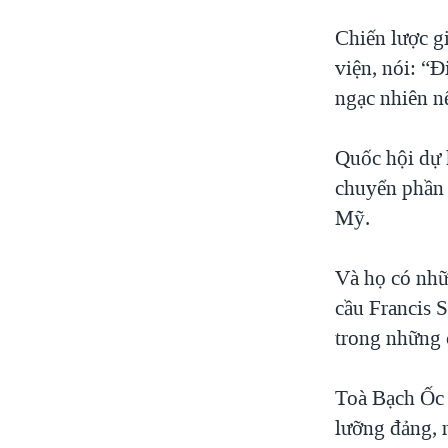
Chiến lược g
viện, nói: “Đ
ngạc nhiên n
Quốc hội dự k
chuyển phần 
Mỹ.
Và họ có nhữ
cầu Francis 
trong những c
Toà Bạch Ốc 
lưỡng đảng, 