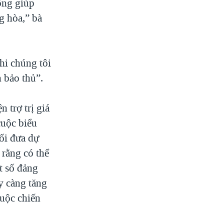
ông giúp
g hòa,” bà
hi chúng tôi
 bảo thủ”.
 trợ trị giá
cuộc biểu
ối đưa dự
 rằng có thể
t số đảng
y càng tăng
cuộc chiến