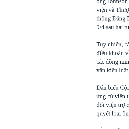
ông Johnson 
viện và Thượ
thống Đảng D
9/4 sau hai t
Tuy nhiên, c
điều khoản về
các đồng min
văn kiện luật
Dân biểu Cộn
ứng cử viên 
đối viện trợ 
quyết loại ôn