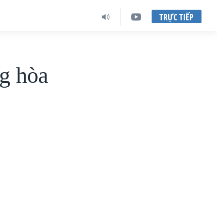
TRỰC TIẾP
g hòa