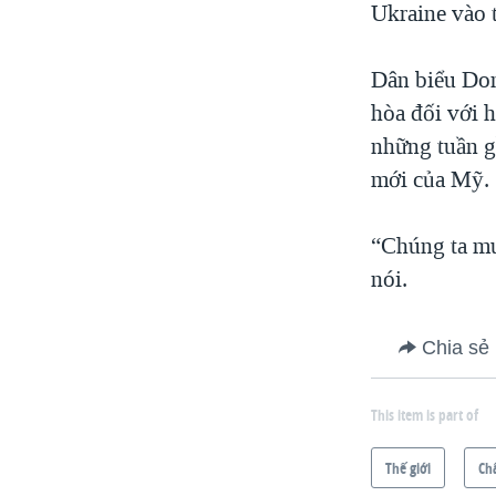
Ukraine vào 
Dân biểu Don
hòa đối với 
những tuần gầ
mới của Mỹ.
“Chúng ta mu
nói.
Chia sẻ
This item is part of
Thế giới
Ch