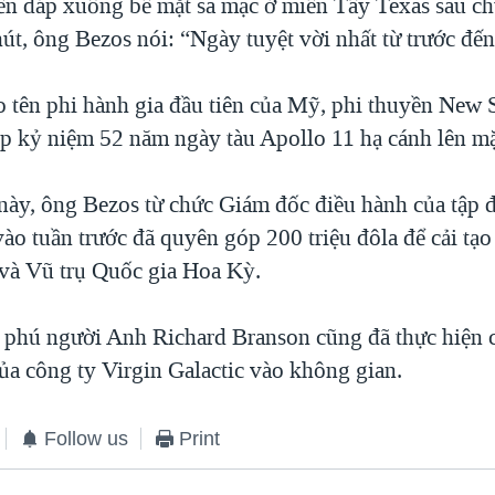
ền đáp xuống bề mặt sa mạc ở miền Tây Texas sau c
út, ông Bezos nói: “Ngày tuyệt vời nhất từ trước đế
o tên phi hành gia đầu tiên của Mỹ, phi thuyền New
p kỷ niệm 52 năm ngày tàu Apollo 11 hạ cánh lên mặ
này, ông Bezos từ chức Giám đốc điều hành của tập 
ào tuần trước đã quyên góp 200 triệu đôla để cải tạo
và Vũ trụ Quốc gia Hoa Kỳ.
 phú người Anh Richard Branson cũng đã thực hiện
ủa công ty Virgin Galactic vào không gian.
Follow us
Print