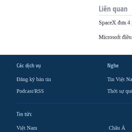
Liên quan
SpaceX đưa 4 
Microsoft điều
Các dịch vụ
Nghe
Ðăng ký bản tin
Tin Việt N
Podcast/RSS
Thời sự qu
Tin tức
Việt Nam
Châu Á