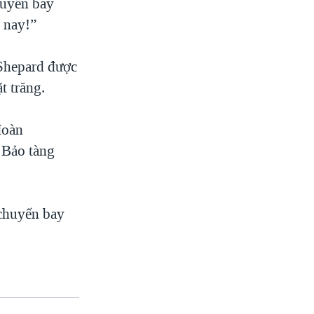
huyến bay
n nay!”
 Shepard được
t trăng.
đoàn
 Bảo tàng
 chuyến bay