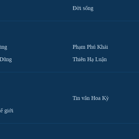
Ðời sống
ùng
Phạm Phú Khải
 Dũng
Thiên Hạ Luận
Tin vắn Hoa Kỳ
ế giới