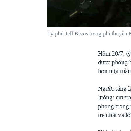
VIỆT NAM
NGƯ DÂN VIỆT VÀ LÀN SÓNG
TRỘM HẢI SÂM
Tỷ phú Jeff Bezos trong phi thuyền
BÊN KIA QUỐC LỘ: TIẾNG VỌNG
TỪ NÔNG THÔN MỸ
QUAN HỆ VIỆT MỸ
Hôm 20/7, tỷ
được phóng bằ
hơn một tuần
Người sáng l
lưỡng: em tra
phong trong 
trẻ nhất và l