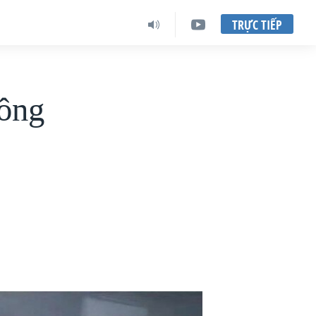
TRỰC TIẾP
hông