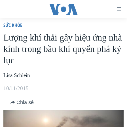
Đường
dẫn
SỨC KHỎE
truy
TRANG CHỦ
Lượng khí thải gây hiệu ứng nhà
cập
VIỆT NAM
kính trong bầu khí quyển phá kỷ
Tới
HOA KỲ
nội
lục
BIỂN ĐÔNG
dung
THẾ GIỚI
chính
Lisa Schlein
BLOG
Tới
10/11/2015
điều
DIỄN ĐÀN
hướng
MỤC
Chia sẻ
chính
CHUYÊN ĐỀ
TỰ DO BÁO CHÍ
Đi
HỌC TIẾNG ANH
VẠCH TRẦN TIN GIẢ
CHIẾN TRANH THƯƠNG MẠI CỦA MỸ: QUÁ KHỨ VÀ HIỆN
tới