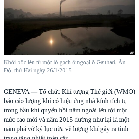
TẠI
VIDEO
"Tìm"
NGƯỜI VIỆT HẢI NGOẠI
HÀNH TRÌNH BẦU CỬ 2024
NGHE
ĐỜI SỐNG
MỘT NĂM CHIẾN TRANH TẠI DẢI GAZA
KINH TẾ
MẠNG XÃ HỘI
GIẢI MÃ VÀNH ĐAI & CON ĐƯỜNG
KHOA HỌC
NGÀY TỊ NẠN THẾ GIỚI
SỨC KHOẺ
TRỊNH VĨNH BÌNH - NGƯỜI HẠ 'BÊN THẮNG CUỘC'
Khói bốc lên từ một lò gạch ở ngoại ô Gauhati, Ấn
Ngôn ngữ khác
VĂN HOÁ
GROUND ZERO – XƯA VÀ NAY
Độ, thứ Hai ngày 26/1/2015.
THỂ THAO
CHI PHÍ CHIẾN TRANH AFGHANISTAN
GIÁO DỤC
GENEVA —
Tổ chức Khí tượng Thế giới (WMO)
CÁC GIÁ TRỊ CỘNG HÒA Ở VIỆT NAM
báo cáo lượng khí có hiệu ứng nhà kính tích tụ
THƯỢNG ĐỈNH TRUMP-KIM TẠI VIỆT NAM
trong bầu khí quyển hồi năm ngoái lên tới một
TRỊNH VĨNH BÌNH VS. CHÍNH PHỦ VIỆT NAM
mức cao mới và năm 2015 dường như lại là một
NGƯ DÂN VIỆT VÀ LÀN SÓNG TRỘM HẢI SÂM
năm phá vỡ kỷ lục nữa về lượng khí gây ra tình
BÊN KIA QUỐC LỘ: TIẾNG VỌNG TỪ NÔNG THÔN MỸ
trạng tăng nhiệt toàn cầu.