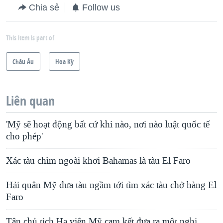
Chia sẻ
Follow us
This item is part of
Châu Âu
Hoa Kỳ
Liên quan
'Mỹ sẽ hoạt động bất cứ khi nào, nơi nào luật quốc tế
cho phép'
Xác tàu chìm ngoài khơi Bahamas là tàu El Faro
Hải quân Mỹ đưa tàu ngầm tới tìm xác tàu chở hàng El
Faro
Tân chủ tịch Hạ viện Mỹ cam kết đưa ra một nghị