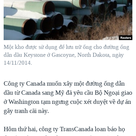
TẠI
VIDEO
"Tìm"
NGƯỜI VIỆT HẢI NGOẠI
HÀNH TRÌNH BẦU CỬ 2024
NGHE
ĐỜI SỐNG
MỘT NĂM CHIẾN TRANH TẠI DẢI GAZA
KINH TẾ
MẠNG XÃ HỘI
GIẢI MÃ VÀNH ĐAI & CON ĐƯỜNG
KHOA HỌC
NGÀY TỊ NẠN THẾ GIỚI
Một kho được sử dụng để lưu trữ ống cho đường ống
SỨC KHOẺ
dẫn dầu Keystone ở Gascoyne, North Dakota, ngày
TRỊNH VĨNH BÌNH - NGƯỜI HẠ 'BÊN THẮNG CUỘC'
Ngôn ngữ khác
VĂN HOÁ
14/11/2014.
GROUND ZERO – XƯA VÀ NAY
THỂ THAO
CHI PHÍ CHIẾN TRANH AFGHANISTAN
Công ty Canada muốn xây một đường ống dẫn
GIÁO DỤC
CÁC GIÁ TRỊ CỘNG HÒA Ở VIỆT NAM
dầu từ Canada sang Mỹ đã yêu cầu Bộ Ngoại giao
THƯỢNG ĐỈNH TRUMP-KIM TẠI VIỆT NAM
ở Washington tạm ngưng cuộc xét duyệt về dự án
gây tranh cãi này.
TRỊNH VĨNH BÌNH VS. CHÍNH PHỦ VIỆT NAM
NGƯ DÂN VIỆT VÀ LÀN SÓNG TRỘM HẢI SÂM
Hôm thứ hai, công ty TransCanada loan báo họ
BÊN KIA QUỐC LỘ: TIẾNG VỌNG TỪ NÔNG THÔN MỸ