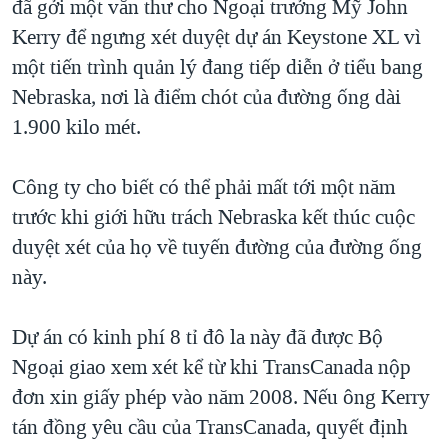
đã gởi một văn thư cho Ngoại trưởng Mỹ John
QUAN HỆ VIỆT MỸ
Kerry để ngưng xét duyệt dự án Keystone XL vì
một tiến trình quản lý đang tiếp diễn ở tiểu bang
Nebraska, nơi là điểm chót của đường ống dài
1.900 kilo mét.
Công ty cho biết có thể phải mất tới một năm
trước khi giới hữu trách Nebraska kết thúc cuộc
duyệt xét của họ về tuyến đường của đường ống
này.
Dự án có kinh phí 8 tỉ đô la này đã được Bộ
Ngoại giao xem xét kể từ khi TransCanada nộp
đơn xin giấy phép vào năm 2008. Nếu ông Kerry
tán đồng yêu cầu của TransCanada, quyết định