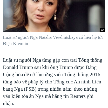
TẠI
VIDEO
"Tìm"
NGƯỜI VIỆT HẢI NGOẠI
HÀNH TRÌNH BẦU CỬ 2024
NGHE
ĐỜI SỐNG
MỘT NĂM CHIẾN TRANH TẠI DẢI GAZA
KINH TẾ
MẠNG XÃ HỘI
GIẢI MÃ VÀNH ĐAI & CON ĐƯỜNG
KHOA HỌC
NGÀY TỊ NẠN THẾ GIỚI
Luật sư người Nga Natalia Veselnitskaya có liên hệ tới
SỨC KHOẺ
Điện Kremlin
TRỊNH VĨNH BÌNH - NGƯỜI HẠ 'BÊN THẮNG CUỘC'
Ngôn ngữ khác
VĂN HOÁ
GROUND ZERO – XƯA VÀ NAY
THỂ THAO
Luật sư người Nga từng gặp con trai Tổng thống
CHI PHÍ CHIẾN TRANH AFGHANISTAN
GIÁO DỤC
Donald Trump sau khi ông Trump được Đảng
CÁC GIÁ TRỊ CỘNG HÒA Ở VIỆT NAM
Cộng hòa đề cử làm ứng viên Tổng thống 2016
THƯỢNG ĐỈNH TRUMP-KIM TẠI VIỆT NAM
từng bảo vệ pháp lý cho Tổng cục An ninh Liên
bang Nga (FSB) trong nhiều năm, theo những
TRỊNH VĨNH BÌNH VS. CHÍNH PHỦ VIỆT NAM
văn kiện tòa án Nga mà hãng tin Reuters ghi
NGƯ DÂN VIỆT VÀ LÀN SÓNG TRỘM HẢI SÂM
nhận.
BÊN KIA QUỐC LỘ: TIẾNG VỌNG TỪ NÔNG THÔN MỸ