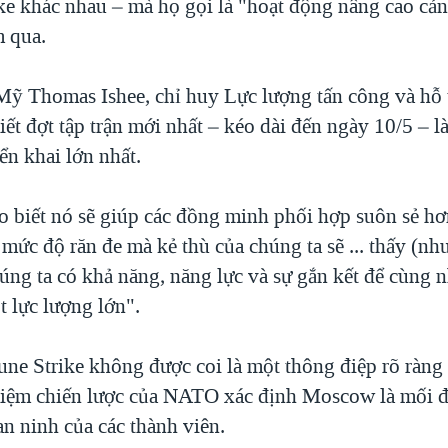
ke khác nhau – mà họ gọi là "hoạt động nâng cao cản
m qua.
ỹ Thomas Ishee, chỉ huy Lực lượng tấn công và hỗ 
t đợt tập trận mới nhất – kéo dài đến ngày 10/5 – l
ển khai lớn nhất.
o biết nó sẽ giúp các đồng minh phối hợp suôn sẻ h
mức độ răn đe mà kẻ thù của chúng ta sẽ ... thấy (nh
úng ta có khả năng, năng lực và sự gắn kết để cùng 
 lực lượng lớn".
ne Strike không được coi là một thông điệp rõ ràng 
iệm chiến lược của NATO xác định Moscow là mối đ
an ninh của các thành viên.