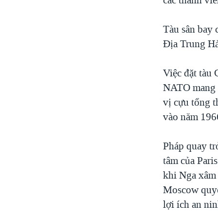
Tàu sân bay 
Địa Trung Hả
Việc đặt tàu 
NATO mang tí
vị cựu tổng 
vào năm 196
Pháp quay tr
tâm của Paris
khi Nga xâm 
Moscow quyết
lợi ích an ni