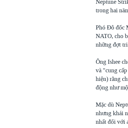
Neptune Stri
trong hai nă
Phó Đô đốc M
NATO, cho biế
những đợt tri
Ông Ishee ch
và "cung cấp 
hiện) rằng ch
động như một
Mặc dù Neptu
nhưng khái n
nhất đối với 