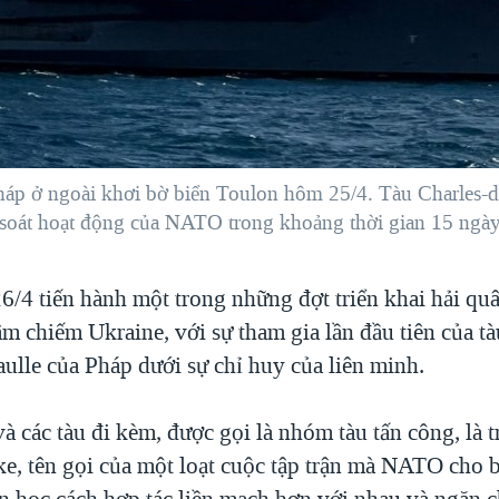
háp ở ngoài khơi bờ biển Toulon hôm 25/4. Tàu Charles-d
 soát hoạt động của NATO trong khoảng thời gian 15 ngày
4 tiến hành một trong những đợt triển khai hải quâ
m chiếm Ukraine, với sự tham gia lần đầu tiên của tà
ulle của Pháp dưới sự chỉ huy của liên minh.
à các tàu đi kèm, được gọi là nhóm tàu tấn công, là 
e, tên gọi của một loạt cuộc tập trận mà NATO cho b
ên học cách hợp tác liền mạch hơn với nhau và ngăn c