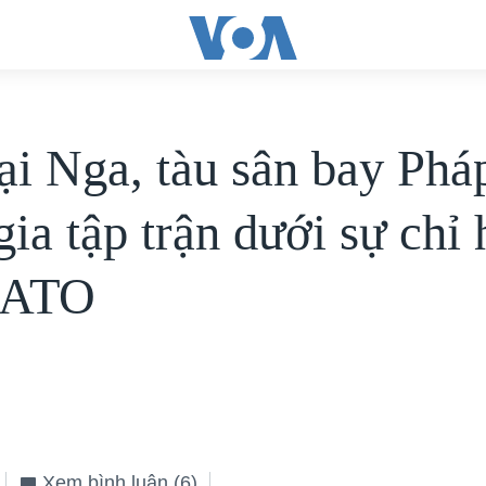
ại Nga, tàu sân bay Phá
ia tập trận dưới sự chỉ
NATO
Xem bình luận
(6)