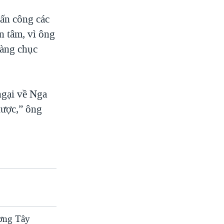
ấn công các
 tâm, vì ông
hàng chục
ngại về Nga
lược,” ông
ơng Tây