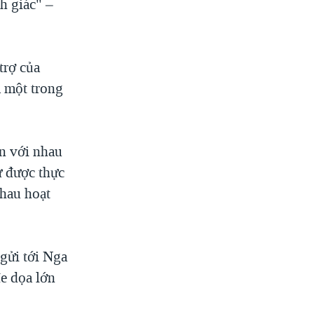
h giác" –
trợ của
à một trong
ơn với nhau
ư được thực
nhau hoạt
gửi tới Nga
e dọa lớn