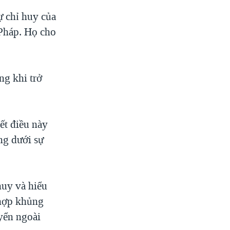
ự chỉ huy của
 Pháp. Họ cho
ng khi trở
ết điều này
ng dưới sự
huy và hiểu
 hợp khủng
uyển ngoài