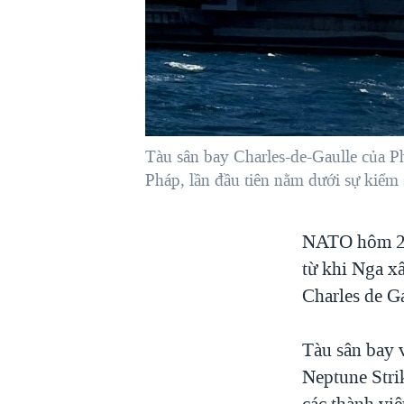
VIỆT NAM
NGƯ DÂN VIỆT VÀ LÀN SÓNG
TRỘM HẢI SÂM
BÊN KIA QUỐC LỘ: TIẾNG VỌNG
TỪ NÔNG THÔN MỸ
QUAN HỆ VIỆT MỸ
Tàu sân bay Charles-de-Gaulle của P
Pháp, lần đầu tiên nằm dưới sự kiểm
NATO hôm 26/
từ khi Nga xâ
Charles de Ga
Tàu sân bay v
Neptune Strik
các thành vi