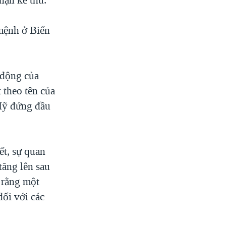
mệnh ở Biển
t động của
 theo tên của
 Mỹ đứng đầu
ết, sự quan
tăng lên sau
 rằng một
ối với các