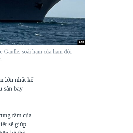
e-Gaulle, soái hạm của hạm đội
.
n lớn nhất kể
u sân bay
trung tâm của
iết sẽ giúp
hặn kẻ thù.