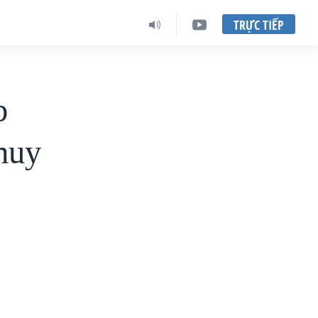
TRỰC TIẾP
p
 huy