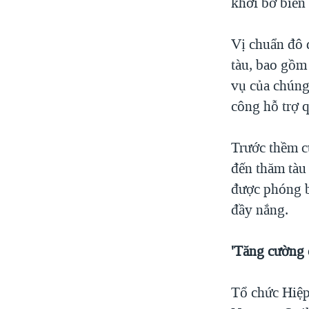
khơi bờ biển
Vị chuẩn đô đ
tàu, bao gồm
vụ của chúng
công hỗ trợ 
Trước thềm c
đến thăm tàu
được phóng b
đầy nắng.
'Tăng cường 
Tổ chức Hiệp