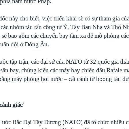
 phía nam nước Pháp.
ốc này cho biết, việc triển khai sẽ có sự tham gia c
 các nhóm tàu tấn công từ Ý, Tây Ban Nha và Thổ N
 sẽ bao gồm các chuyến bay tầm xa để mô phỏng các
quân đội ở Đông Âu.
uộc tập trận, các đại sứ của NATO từ 32 quốc gia thà
 sân bay, chứng kiến các máy bay chiến đấu Rafale 
ằng máy phóng hơi nước – cất cánh từ boong tàu dướ
cảnh giác'
 ước Bắc Đại Tây Dương (NATO) đã tổ chức nhiều c