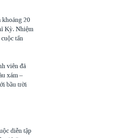
ủa khoảng 20
hĩ Kỳ. Nhiệm
 cuộc tấn
nh viên đã
màu xám –
i bầu trời
uộc diễn tập