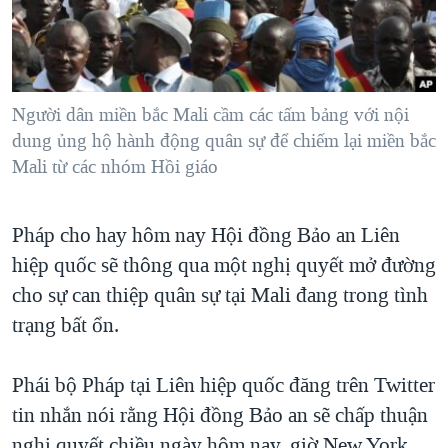
TẠI
VIDEO
"Tìm"
NGƯỜI VIỆT HẢI NGOẠI
HÀNH TRÌNH BẦU CỬ 2024
NGHE
ĐỜI SỐNG
MỘT NĂM CHIẾN TRANH TẠI DẢI GAZA
KINH TẾ
MẠNG XÃ HỘI
Người dân miền bắc Mali cầm các tấm bảng với nội
GIẢI MÃ VÀNH ĐAI & CON ĐƯỜNG
KHOA HỌC
dung ủng hộ hành động quân sự để chiếm lại miền bắc
NGÀY TỊ NẠN THẾ GIỚI
Mali từ các nhóm Hồi giáo
SỨC KHOẺ
TRỊNH VĨNH BÌNH - NGƯỜI HẠ 'BÊN THẮNG CUỘC'
Ngôn ngữ khác
VĂN HOÁ
GROUND ZERO – XƯA VÀ NAY
Pháp cho hay hôm nay Hội đồng Bảo an Liên
THỂ THAO
CHI PHÍ CHIẾN TRANH AFGHANISTAN
hiệp quốc sẽ thông qua một nghị quyết mở đường
GIÁO DỤC
cho sự can thiệp quân sự tại Mali đang trong tình
CÁC GIÁ TRỊ CỘNG HÒA Ở VIỆT NAM
trạng bất ổn.
THƯỢNG ĐỈNH TRUMP-KIM TẠI VIỆT NAM
TRỊNH VĨNH BÌNH VS. CHÍNH PHỦ VIỆT NAM
Phái bộ Pháp tại Liên hiệp quốc đăng trên Twitter
NGƯ DÂN VIỆT VÀ LÀN SÓNG TRỘM HẢI SÂM
tin nhắn nói rằng Hội đồng Bảo an sẽ chấp thuận
BÊN KIA QUỐC LỘ: TIẾNG VỌNG TỪ NÔNG THÔN MỸ
nghị quyết chiều ngày hôm nay, giờ New York.