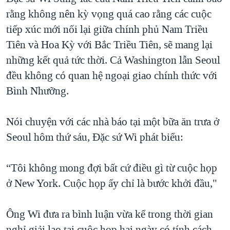
QUAN HỆ VIỆT MỸ
rằng không nên kỳ vọng quá cao rằng các cuộc
tiếp xúc mới nối lại giữa chính phủ Nam Triều
Tiên và Hoa Kỳ với Bắc Triều Tiên, sẽ mang lại
những kết quả tức thời. Cả Washington lẫn Seoul
đều không có quan hệ ngoại giao chính thức với
Bình Nhưỡng.
Nói chuyện với các nhà báo tại một bữa ăn trưa ở
Seoul hôm thứ sáu, Đặc sứ Wi phát biểu:
“Tôi không mong đợi bất cứ điều gì từ cuộc họp
ở New York. Cuộc họp ấy chỉ là bước khởi đầu,"
Ông Wi đưa ra bình luận vừa kể trong thời gian
nghỉ giải lao tại cuộc họp hai ngày có tính cách