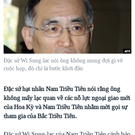
VIDEO
"Tìm"
NGƯỜI VIỆT HẢI NGOẠI
HÀNH TRÌNH BẦU CỬ 2024
NGHE
ĐỜI SỐNG
MỘT NĂM CHIẾN TRANH TẠI DẢI GAZA
KINH TẾ
GIẢI MÃ VÀNH ĐAI & CON ĐƯỜNG
MẠNG XÃ HỘI
KHOA HỌC
NGÀY TỊ NẠN THẾ GIỚI
SỨC KHOẺ
TRỊNH VĨNH BÌNH - NGƯỜI HẠ 'BÊN THẮNG CUỘC'
Đặc sứ Wi Sung-lac nói ông không mong đợi gì về
Ngôn ngữ khác
VĂN HOÁ
GROUND ZERO – XƯA VÀ NAY
cuộc họp, đó chỉ là bước khởi đầu
THỂ THAO
CHI PHÍ CHIẾN TRANH AFGHANISTAN
GIÁO DỤC
CÁC GIÁ TRỊ CỘNG HÒA Ở VIỆT NAM
Đặc sứ hạt nhân Nam Triều Tiên nói rằng ông
THƯỢNG ĐỈNH TRUMP-KIM TẠI VIỆT NAM
không mấy lạc quan về các nỗ lực ngoại giao mới
TRỊNH VĨNH BÌNH VS. CHÍNH PHỦ VIỆT NAM
của Hoa Kỳ và Nam Triều Tiên nhằm mời gọi sự
tham gia của Bắc Triều Tiên.
NGƯ DÂN VIỆT VÀ LÀN SÓNG TRỘM HẢI SÂM
BÊN KIA QUỐC LỘ: TIẾNG VỌNG TỪ NÔNG THÔN MỸ
Đặc sứ Wi Sung-lac của Nam Triều Tiên cảnh báo