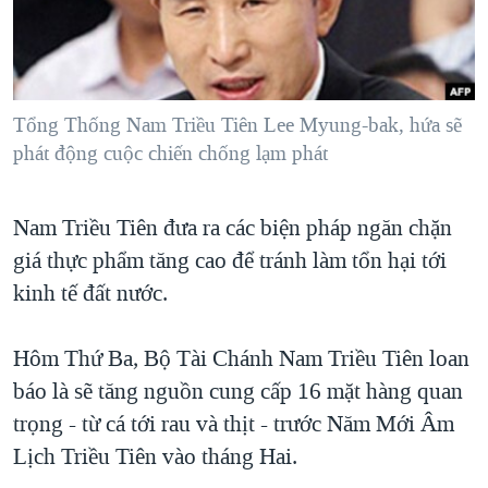
TẠI
VIDEO
"Tìm"
NGƯỜI VIỆT HẢI NGOẠI
HÀNH TRÌNH BẦU CỬ 2024
NGHE
ĐỜI SỐNG
MỘT NĂM CHIẾN TRANH TẠI DẢI GAZA
KINH TẾ
MẠNG XÃ HỘI
Tổng Thống Nam Triều Tiên Lee Myung-bak, hứa sẽ
GIẢI MÃ VÀNH ĐAI & CON ĐƯỜNG
KHOA HỌC
phát động cuộc chiến chống lạm phát
NGÀY TỊ NẠN THẾ GIỚI
SỨC KHOẺ
TRỊNH VĨNH BÌNH - NGƯỜI HẠ 'BÊN THẮNG CUỘC'
Ngôn ngữ khác
VĂN HOÁ
Nam Triều Tiên đưa ra các biện pháp ngăn chặn
GROUND ZERO – XƯA VÀ NAY
giá thực phẩm tăng cao để tránh làm tổn hại tới
THỂ THAO
CHI PHÍ CHIẾN TRANH AFGHANISTAN
kinh tế đất nước.
GIÁO DỤC
CÁC GIÁ TRỊ CỘNG HÒA Ở VIỆT NAM
Hôm Thứ Ba, Bộ Tài Chánh Nam Triều Tiên loan
THƯỢNG ĐỈNH TRUMP-KIM TẠI VIỆT NAM
báo là sẽ tăng nguồn cung cấp 16 mặt hàng quan
TRỊNH VĨNH BÌNH VS. CHÍNH PHỦ VIỆT NAM
trọng - từ cá tới rau và thịt - trước Năm Mới Âm
NGƯ DÂN VIỆT VÀ LÀN SÓNG TRỘM HẢI SÂM
Lịch Triều Tiên vào tháng Hai.
BÊN KIA QUỐC LỘ: TIẾNG VỌNG TỪ NÔNG THÔN MỸ