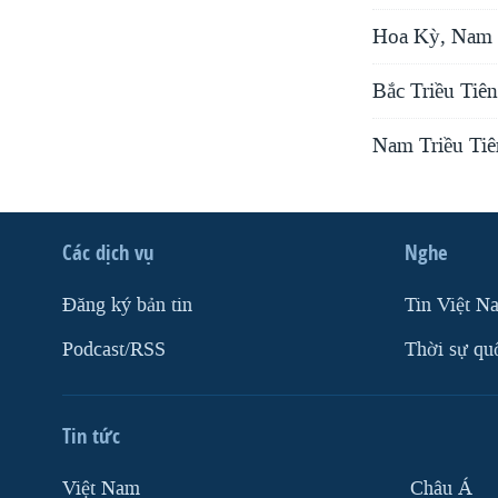
Hoa Kỳ, Nam T
Bắc Triều Tiê
Nam Triều Tiê
Các dịch vụ
Nghe
Ðăng ký bản tin
Tin Việt N
Podcast/RSS
Thời sự qu
Tin tức
Việt Nam
Châu Á