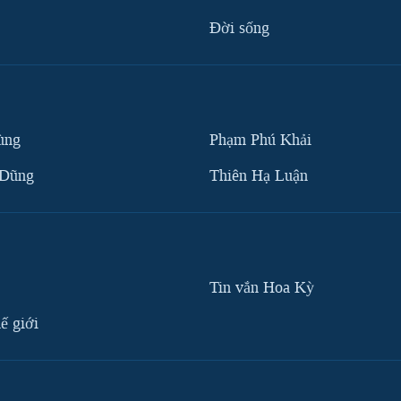
Ðời sống
ùng
Phạm Phú Khải
 Dũng
Thiên Hạ Luận
Tin vắn Hoa Kỳ
ế giới