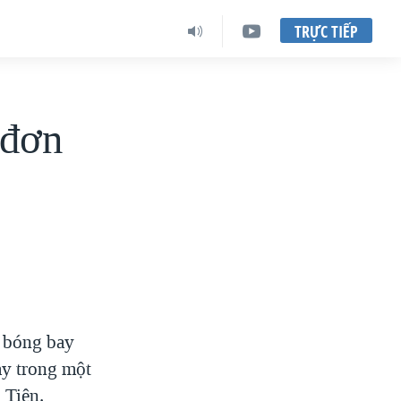
TRỰC TIẾP
 đơn
ả bóng bay
ay trong một
 Tiên.