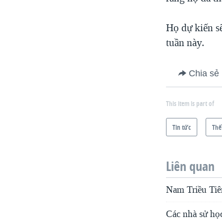
VIỆT NAM
Họ dự kiến sẽ
NGƯ DÂN VIỆT VÀ LÀN SÓNG
TRỘM HẢI SÂM
tuần này.
BÊN KIA QUỐC LỘ: TIẾNG VỌNG
TỪ NÔNG THÔN MỸ
Chia sẻ
QUAN HỆ VIỆT MỸ
This item is part of
Tin tức
Thế
Liên quan
Nam Triều Tiê
Các nhà sử học