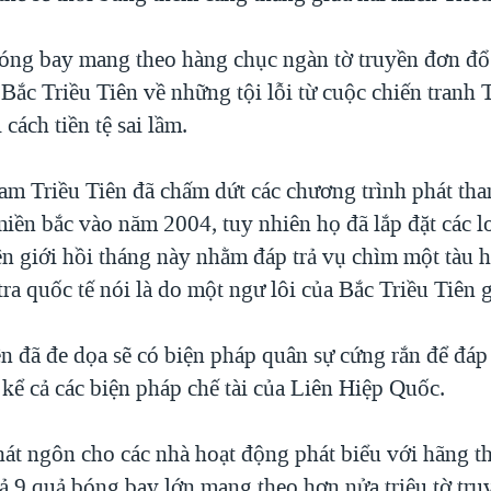
ng bay mang theo hàng chục ngàn tờ truyền đơn đổ 
Bắc Triều Tiên về những tội lỗi từ cuộc chiến tranh 
 cách tiền tệ sai lầm.
m Triều Tiên đã chấm dứt các chương trình phát tha
miền bắc vào năm 2004, tuy nhiên họ đã lắp đặt các 
ên giới hồi tháng này nhằm đáp trả vụ chìm một tàu 
tra quốc tế nói là do một ngư lôi của Bắc Triều Tiên 
n đã đe dọa sẽ có biện pháp quân sự cứng rắn để đáp 
 kể cả các biện pháp chế tài của Liên Hiệp Quốc.
át ngôn cho các nhà hoạt động phát biểu với hãng t
hả 9 quả bóng bay lớn mang theo hơn nửa triệu tờ tru