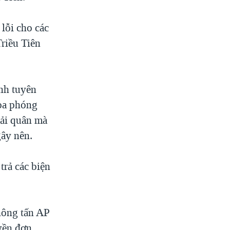
lỗi cho các
Triều Tiên
nh tuyên
loa phóng
hải quân mà
gây nên.
trả các biện
hông tấn AP
yền đơn.