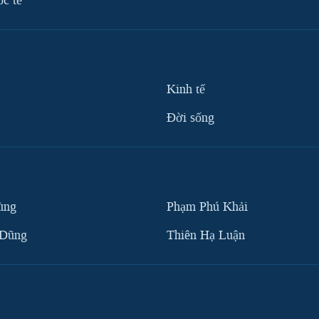
ốc tế
Kinh tế
Ðời sống
ùng
Phạm Phú Khải
 Dũng
Thiên Hạ Luận