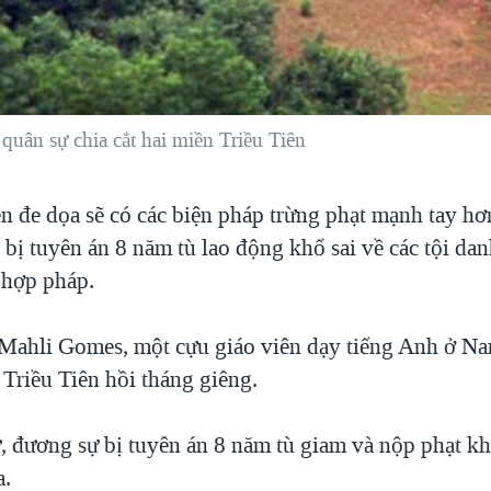
uân sự chia cắt hai miền Triều Tiên
ên đe dọa sẽ có các biện pháp trừng phạt mạnh tay hơ
bị tuyên án 8 năm tù lao động khổ sai về các tội da
 hợp pháp.
Mahli Gomes, một cựu giáo viên dạy tiếng Anh ở Na
c Triều Tiên hồi tháng giêng.
, đương sự bị tuyên án 8 năm tù giam và nộp phạt k
a.