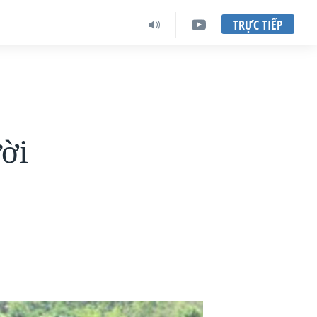
TRỰC TIẾP
ười