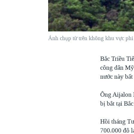
VIỆT NAM
NGƯ DÂN VIỆT VÀ LÀN SÓNG
TRỘM HẢI SÂM
BÊN KIA QUỐC LỘ: TIẾNG VỌNG
Ảnh chụp từ trên không khu vực phi q
TỪ NÔNG THÔN MỸ
QUAN HỆ VIỆT MỸ
Bắc Triều Ti
công dân Mỹ 
nước này bất
Ông Aijalon 
bị bắt tại Bắ
Hồi tháng Tư
700.000 đô l