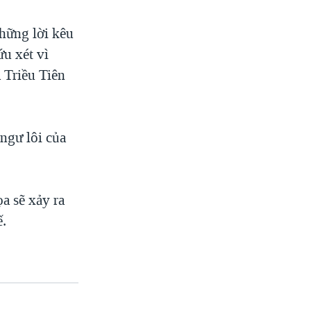
hững lời kêu
u xét vì
 Triều Tiên
 ngư lôi của
a sẽ xảy ra
ế.