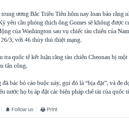
 trung ương Bắc Triều Tiên hôm nay loan báo rằng n
Kỳ yêu cầu phóng thích ông Gomes sẽ không được cứ
ộng của Washington sau vụ chiếc tàu chiến của Nam
26/3, với 46 thủy thủ thiệt mạng.
 tra quốc tế kết luận rằng tàu chiến Cheonan bị một
n tấn công.
ã bác bỏ cáo buộc này, gọi đó là “bịa đặt”, và đe dọ
ếu nước họ bị áp đặt các biện pháp chế tài của quốc t
Follow us
Print