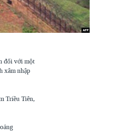
n đối với một
nh xâm nhập
m Triều Tiên,
hoảng