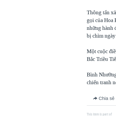
Thông tấn xã
gọi của Hoa 
những hành đ
bị chìm ngày 
Một cuộc điều
Bắc Triều Tiê
Bình Nhưỡng đ
chiến tranh n
Chia sẻ
This item is part of