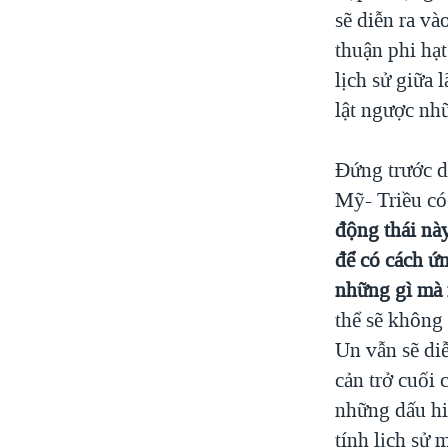
sẽ diễn ra v
thuận phi hạ
lịch sử giữa 
lật ngược nhữ
Đứng trước di
Mỹ- Triều có
động thái nà
để có cách ứ
những gì mà 
thể sẽ không
Un vẫn sẽ di
cản trở cuối
những dấu hi
tính lịch sử 