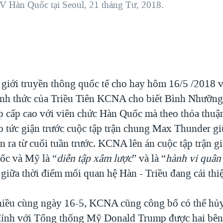
 Hàn Quốc tại Seoul, 21 tháng Tư, 2018.
 giới truyền thông quốc tế cho hay hôm 16/5 /2018 
ính thức của Triều Tiên KCNA cho biết Bình Nhưỡng
 cấp cao với viên chức Hàn Quốc mà theo thỏa thuận
o tức giận trước cuộc tập trận chung Max Thunder gi
n ra từ cuối tuần trước. KCNA lên án cuộc tập trận 
ốc và Mỹ là “
diễn tập xâm lược
” và là “
hành vi quân 
giữa thời điểm mối quan hệ Hàn - Triều đang cải thi
hiều cùng ngày 16-5, KCNA cũng công bố có thể hủ
đỉnh với Tổng thống Mỹ Donald Trump được hai bên