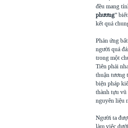
đều mang tín
phương
” biế
kết quả chun
Phản ứng bất 
người quá đá
trong một ch
Tiên phải nh
thuận tương t
biện pháp ki
thành tựu vũ
nguyên liệu 
Người ta đượ
làm việc dướ