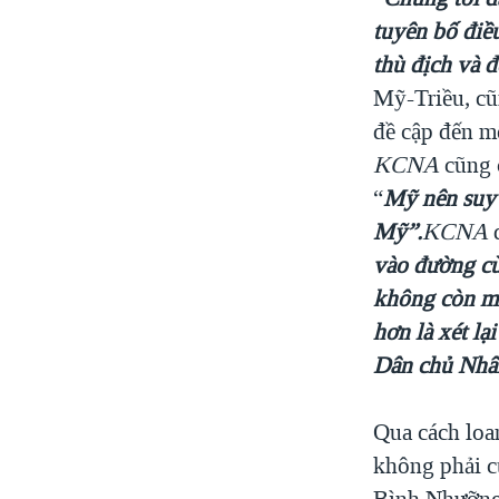
tuyên bố điề
thù địch và đ
Mỹ-Triều, cũ
đề cập đến mộ
KCNA
cũng 
“
Mỹ nên suy 
Mỹ”.
KCNA
d
vào đường cù
không còn mu
hơn là xét lạ
Dân chủ Nhân
Qua cách loan
không phải c
Bình Nhưỡng 