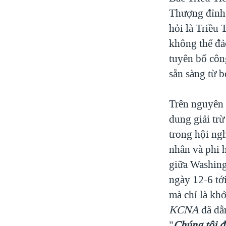
Thượng đỉnh 
hỏi là Triều 
không thể đả
tuyên bố côn
sẵn sàng từ b
Trên nguyên 
dung giải trừ
trong hội ng
nhân và phi h
giữa Washing
ngày 12-6 tớ
mà chỉ là khở
KCNA
đã dẫ
"
Chúng tôi đã