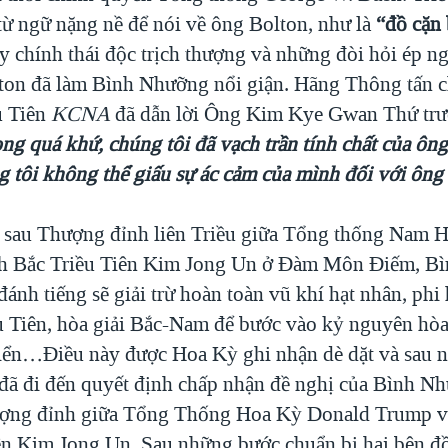
ừ ngữ nặng nề để nói về ông Bolton, như là
“đồ cặn
y chính thái độc trịch thượng và những đòi hỏi ép n
ton đã làm Bình Nhưỡng nổi giận. Hãng Thông tấn c
u Tiên
KCNA
đã dẫn lời Ông Kim Kye Gwan Thứ tr
ng quá khứ, chúng tôi đã vạch trần tính chất của ông
g tôi không thể giấu sự ác cảm của mình đối với ông 
 sau Thượng đỉnh liên Triều giữa Tổng thống Nam 
ịch Bắc Triều Tiên Kim Jong Un ở Đàm Môn Điếm, B
ánh tiếng sẽ giải trừ hoàn toàn vũ khí hạt nhân, phi
u Tiên, hòa giải Bắc-Nam để bước vào kỷ nguyên hòa
triển…Điều này được Hoa Kỳ ghi nhận dè dặt và sau
 đã đi đến quyết định chấp nhận đề nghị của Bình N
ượng đỉnh giữa Tổng Thống Hoa Kỳ Donald Trump v
ên Kim Jong Un. Sau những bước chuẩn bị hai bên đ