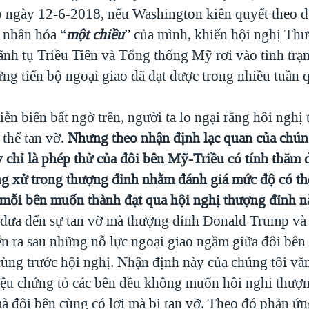
ào ngày 12-6-2018, nếu Washington kiên quyết theo đ
t nhân hóa “
một chiều
” của mình, khiến hội nghị Th
lãnh tụ Triều Tiên và Tổng thống Mỹ rơi vào tình trạ
ng tiến bộ ngoại giao đã đạt được trong nhiều tuần 
ễn biến bất ngờ trên, người ta lo ngại rằng hôi nghị
 thể tan vỡ.
Nhưng theo nhận định lạc quan của chúng
y chỉ là phép thử của đôi bên Mỹ-Triều có tính thăm 
ng xử trong thượng đỉnh nhằm đánh giá mức độ có th
mỗi bên muốn thành đạt qua hội nghị thượng đỉnh n
 đưa đến sự tan vỡ mà thượng đỉnh Donald Trump v
ễn ra sau những nỗ lực ngoại giao ngầm giữa đôi bên 
 cùng trước hội nghị. Nhận định này của chúng tôi vă
ệu chứng tỏ các bên đều không muốn hôi nghi thượn
mà đôi bên cùng có lợi mà bị tan vỡ. Theo đó phản ứn