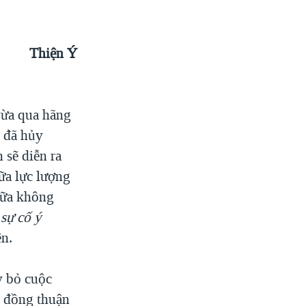
Thiện Ý
vừa qua hãng
 đã hủy
 sẽ diễn ra
ữa lực lượng
giữa không
sự cố ý
ện.
y bỏ cuộc
 đồng thuận