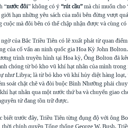
h “
nước đôi
” không có ý
“rút cầu”
mà chỉ muốn cho 
t giới hạn những yêu sách của mỗi bên đừng vượt quá
g cuộc mà đôi bên có thể chập nhận được và cùng có 
ngờ của Bắc Triều Tiên có lẽ xuất phát từ quan điểm
ng của cố vấn an ninh quốc gia Hoa Kỳ John Bolton
ương trình truyền hình tại Hoa kỳ, Ông Bolton đã kê
anh chóng từ bỏ kho vũ khí hạt nhân của mình trong
ự như Libya; là từ bỏ kho vũ khí hủy diệt hàng loạt
ểm soát chặt chẽ và đòi buộc Bình Nhưỡng phải chu
 khí hạt nhân qua một nước thứ ba và chuyển giao ch
nguyên tử đang tồn trữ được.
c biết trước đây, Triều Tiên từng đụng độ với ông Bo
i thời chính quyền Tổng thống George W. Bush. Triề