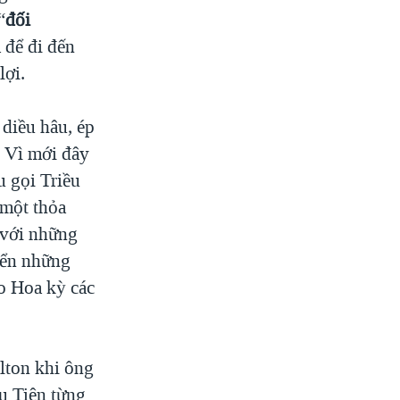
“
đối
 để đi đến
lợi.
 diều hâu, ép
. Vì mới đây
u gọi Triều
 một thỏa
, với những
yển những
o Hoa kỳ các
lton khi ông
u Tiên từng