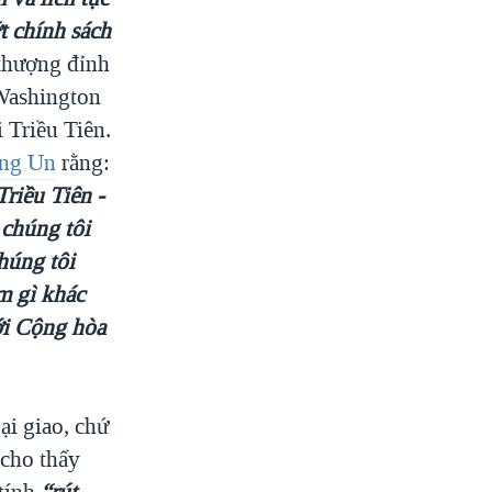
t chính sách
 thượng đỉnh
Washington
i Triều Tiên.
ng Un
rằng:
riều Tiên -
chúng tôi
húng tôi
m gì khác
với Cộng hòa
ại giao, chứ
 cho thấy
 tính
“rút