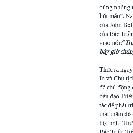
dùng những t
hút máu
”. Na
của John Bol
của Bắc Triề
giao nói
:“
Tro
bây giờ chún
Thực ra ngay
In và Chủ t
đã chủ động đ
bán đảo Triề
tác để phát 
thái thăm dò
hội nghị Th
Bắc Triều Ti