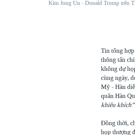
Kim Jong Un - Donald Trump trên TV
VIỆT NAM
NGƯ DÂN VIỆT VÀ LÀN SÓNG
TRỘM HẢI SÂM
BÊN KIA QUỐC LỘ: TIẾNG VỌNG
TỪ NÔNG THÔN MỸ
Tin tổng hợp
QUAN HỆ VIỆT MỸ
thông tấn ch
không dự họp
cùng ngày, d
Mỹ - Hàn diễ
quân Hàn Qu
khiêu khích”
Đồng thời, c
họp thượng 