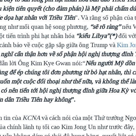
u kiện tiên quyết (cho đàm phán) là Mỹ phải chấm dứ
e dọa hạt nhân với Triều Tiên
". Và rằng số phận của
ng như mối quan hệ song phương,
“sẽ rõ ràng”
nếu 
t tiến trình phi hạt nhân hóa
“kiểu Libya”(*)
đối vớ
cảnh báo về cuộc gặp sắp giữa ông Trump và
Kim Jo
nghĩ cẩn thận hơn về số phận hội nghị thượng đỉnh T
ẫn lời Ông Kim Kye Gwan nói:“
Nếu người Mỹ dồn 
ng để ép chúng tôi đơn phương từ bỏ hạt nhân, thì c
ốn một cuộc đối thoại như thế nữa, và không thể là
i có nên tiến tới hội nghị thượng đỉnh giữa Hoa Kỳ 
 dân Triều Tiên hay không
”.
 tin của
KCNA
và cách nói của một Thứ trưởng Ngo
ủa chính lãnh tụ tối cao Kim Jong Un như trước đây,
vẫn không dám có thái độ hung hăng, quyết liệt có