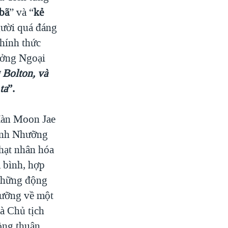
 bã
” và “
kẻ
gười quá đáng
hính thức
ưởng Ngoại
 Bolton, và
ta
”.
Hàn Moon Jae
ình Nhưỡng
 hạt nhân hóa
 bình, hợp
 những động
hưỡng về một
à Chủ tịch
ồng thuận