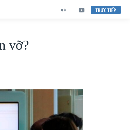
TRỰC TIẾP
n vỡ?