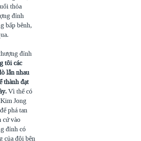
uổi thỏa
ượng đỉnh
ng bấp bênh,
qua.
 thượng đỉnh
 tôi các
dò lẫn nhau
ể thành đạt
ày.
Vì thế có
à Kim Jong
để phá tan
n cứ vào
g đỉnh có
g của đôi bên