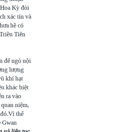
 Hoa Kỳ đòi
ch xác tín và
hưa hề có
Triều Tiên
n để ngỏ nội
ương lượng
ũ khí hạt
ều khác biệt
n ra vào
ề quan niệm,
 đó.Vì thế
ye Gwan
 và liên tục