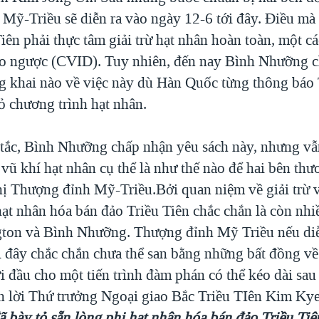
Mỹ-Triều sẽ diễn ra vào ngày 12-6 tới đây. Điều mà
Tiên phải thực tâm giải trừ hạt nhân hoàn toàn, một cá
o ngược (CVID). Tuy nhiên, đến nay Bình Nhưỡng c
g khai nào về việc này dù Hàn Quốc từng thông báo 
ỏ chương trình hạt nhân.
tắc, Bình Nhưỡng chấp nhận yêu sách này, nhưng vẫ
 vũ khí hạt nhân cụ thể là như thế nào để hai bên th
hị Thượng đỉnh Mỹ-Triều.Bởi quan niệm về giải trừ v
ạt nhân hóa bán đảo Triều Tiên chắc chắn là còn nhi
ton và Bình Nhưỡng. Thượng đỉnh Mỹ Triều nếu diễ
i đây chắc chắn chưa thể san bằng những bất đồng v
i đầu cho một tiến trình đàm phán có thể kéo dài sau
n lời Thứ trưởng Ngoại giao Bắc Triều TIên Kim K
 bày tỏ sẵn lòng phi hạt nhân hóa bán đảo Triều Tiên