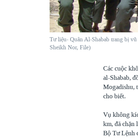
VIỆT NAM
NGƯ DÂN VIỆT VÀ LÀN SÓNG
TRỘM HẢI SÂM
BÊN KIA QUỐC LỘ: TIẾNG VỌNG
Tư liệu- Quân Al-Shabab trang bị v
TỪ NÔNG THÔN MỸ
Sheikh Nor, File)
QUAN HỆ VIỆT MỸ
Các cuộc khô
al-Shabab, đ
Mogadishu, t
cho biết.
Vụ không kíc
km, đã chặn l
Bộ Tư Lệnh c