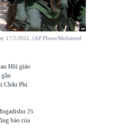
ngày 17/2/2011. (AP Photo/Mohamed
oan Hồi giáo
ở gần
ch Châu Phi
 Mogadishu 25
hông báo của