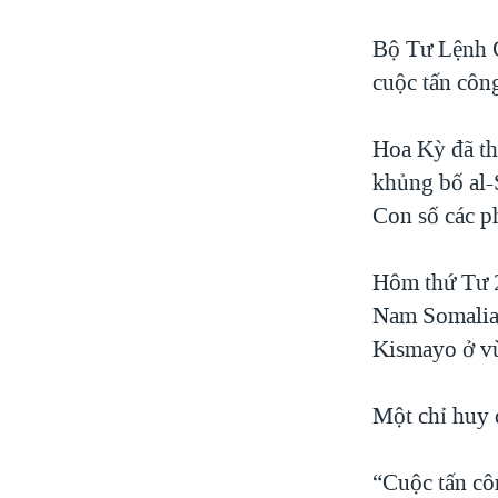
Bộ Tư Lệnh C
cuộc tấn côn
Hoa Kỳ đã th
khủng bố al-
Con số các p
Hôm thứ Tư 2
Nam Somalia 
Kismayo ở vù
Một chỉ huy 
“Cuộc tấn cô