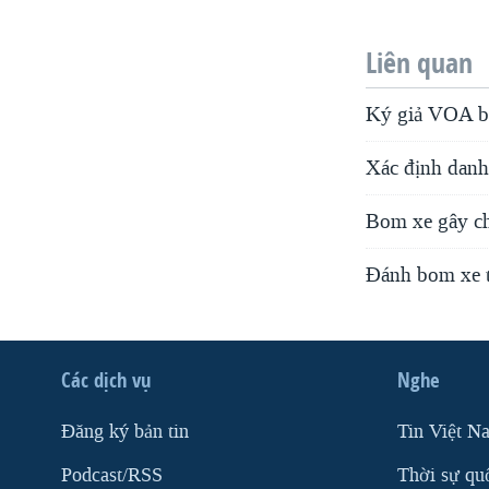
Liên quan
Ký giả VOA bị
Xác định danh 
Bom xe gây ch
Đánh bom xe tả
Các dịch vụ
Nghe
Ðăng ký bản tin
Tin Việt N
Podcast/RSS
Thời sự qu