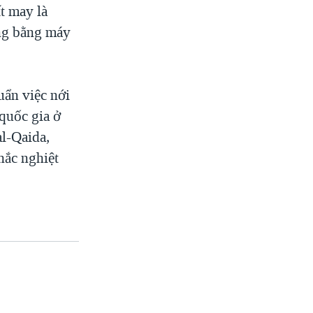
t may là
ông bằng máy
ẩn việc nới
quốc gia ở
l-Qaida,
hắc nghiệt