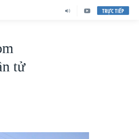
TRỰC TIẾP
om
ần tử