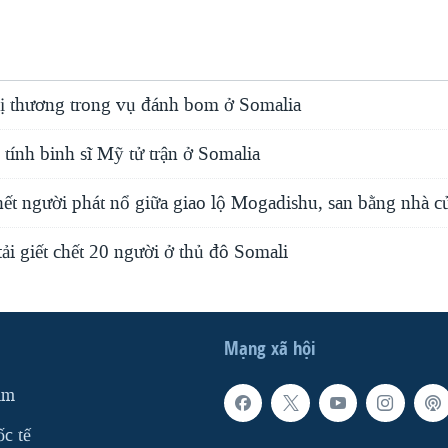
 thương trong vụ đánh bom ở Somalia
tính binh sĩ Mỹ tử trận ở Somalia
ết người phát nổ giữa giao lộ Mogadishu, san bằng nhà c
i giết chết 20 người ở thủ đô Somali
Mạng xã hội
am
ốc tế