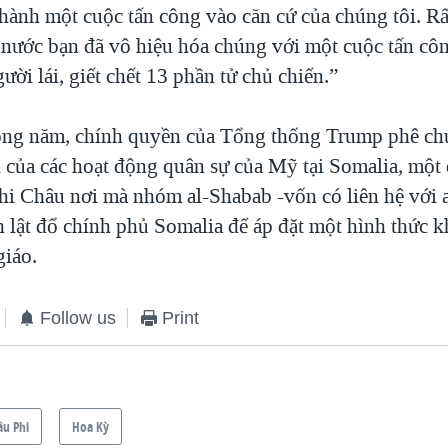
 hành một cuộc tấn công vào căn cứ của chúng tôi. Rấ
 nước bạn đã vô hiệu hóa chúng với một cuộc tấn c
ời lái, giết chết 13 phần tử chủ chiến.”
ong năm, chính quyền của Tổng thống Trump phê chu
 của các hoạt động quân sự của Mỹ tại Somalia, một 
i Châu nơi mà nhóm al-Shabab -vốn có liên hệ với a
h lật đổ chính phủ Somalia để áp đặt một hình thức k
giáo.
Follow us
Print
âu Phi
Hoa Kỳ