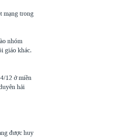
ệt mạng trong
vào nhóm
i giáo khác.
24/12 ở miền
 duyên hải
đang được huy