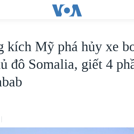
 kích Mỹ phá hủy xe b
hủ đô Somalia, giết 4 ph
abab