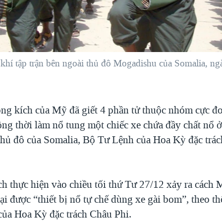
ũ khí tập trận bên ngoài thủ đô Mogadishu của Somalia, 
ng kích của Mỹ đã giết 4 phần tử thuộc nhóm cực đ
ồng thời làm nổ tung một chiếc xe chứa đầy chất nổ 
hủ đô của Somalia, Bộ Tư Lệnh của Hoa Kỳ đặc trá
h thực hiện vào chiều tối thứ Tư 27/12 xảy ra cách
ại được “thiết bị nổ tự chế dùng xe gài bom”, theo t
ủa Hoa Kỳ đặc trách Châu Phi.