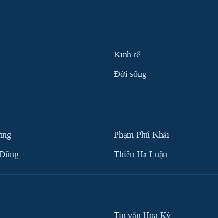
Kinh tế
Ðời sống
ùng
Phạm Phú Khải
 Dũng
Thiên Hạ Luận
Tin vắn Hoa Kỳ