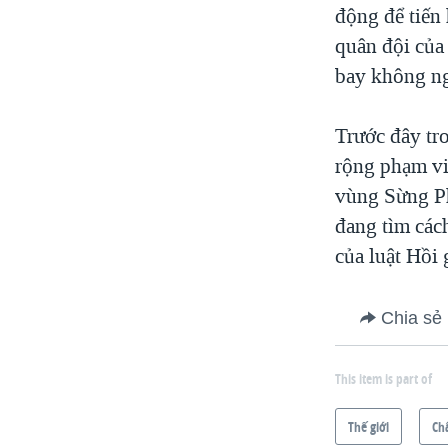
động để tiến
quân đội của
bay không ngư
Trước đây tr
rộng phạm vi
vùng Sừng Ph
đang tìm các
của luật Hồi 
Chia sẻ
This item is part of
Thế giới
Ch