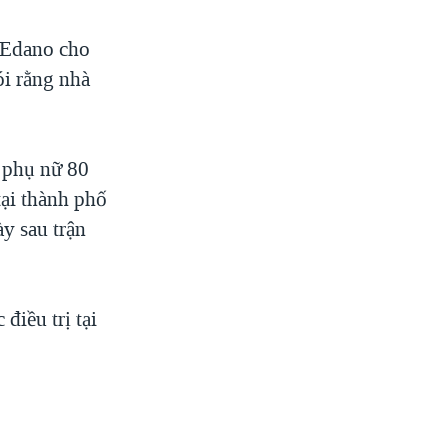
 Edano cho
i rằng nhà
t phụ nữ 80
tại thành phố
y sau trận
điều trị tại