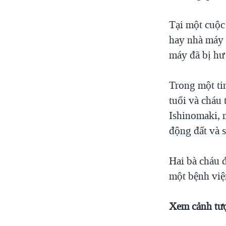
Tại một cuộ
hay nhà máy 
máy đã bị hư 
Trong một ti
tuổi và cháu 
Ishinomaki, 
động đất và 
Hai bà cháu đ
một bệnh việ
Xem cảnh tượ