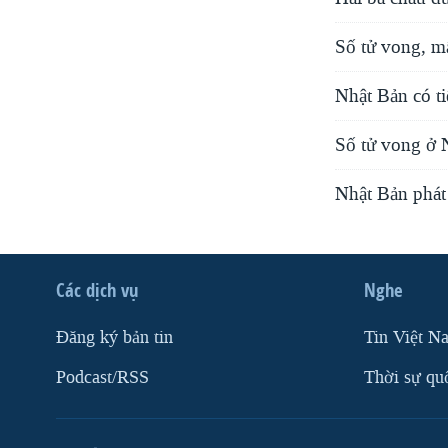
Số tử vong, mấ
Nhật Bản có t
Số tử vong ở 
Nhật Bản phát
Các dịch vụ
Nghe
Ðăng ký bản tin
Tin Việt N
Podcast/RSS
Thời sự qu