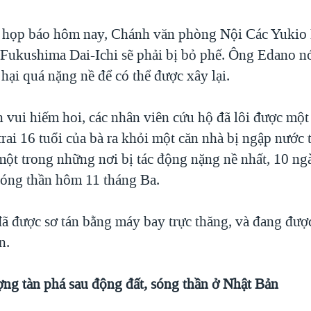
c họp báo hôm nay, Chánh văn phòng Nội Các Yukio
Fukushima Dai-Ichi sẽ phải bị bỏ phế. Ông Edano nó
hại quá nặng nề để có thể được xây lại.
n vui hiếm hoi, các nhân viên cứu hộ đã lôi được mộ
trai 16 tuổi của bà ra khỏi một căn nhà bị ngập nước 
một trong những nơi bị tác động nặng nề nhất, 10 ngà
sóng thần hôm 11 tháng Ba.
ã được sơ tán bằng máy bay trực thăng, và đang được 
n.
ng tàn phá sau động đất, sóng thần ở Nhật Bản