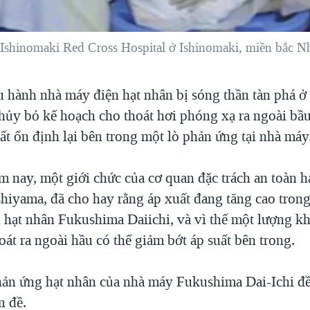
Ishinomaki Red Cross Hospital ở Ishinomaki, miền bắc N
u hành nhà máy điện hạt nhân bị sóng thần tàn phá ở
hủy bỏ kế hoạch cho thoát hơi phóng xạ ra ngoài bầ
ất ổn định lại bên trong một lò phản ứng tại nhà máy
 nay, một giới chức của cơ quan đặc trách an toàn h
hiyama, đã cho hay rằng áp xuất đang tăng cao trong
 hạt nhân Fukushima Daiichi, và vì thế một lượng k
oát ra ngoài hầu có thể giảm bớt áp suất bên trong.
phản ứng hạt nhân của nhà máy Fukushima Dai-Ichi đ
n đề.