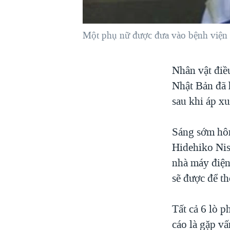
VIỆT NAM
NGƯ DÂN VIỆT VÀ LÀN SÓNG
Một phụ nữ được đưa vào bệnh viện 
TRỘM HẢI SÂM
BÊN KIA QUỐC LỘ: TIẾNG VỌNG
Nhân vật điề
TỪ NÔNG THÔN MỸ
Nhật Bản đã 
QUAN HỆ VIỆT MỸ
sau khi áp xu
Sáng sớm hôm
Hidehiko Nis
nhà máy điện
sẽ được để th
Tất cả 6 lò 
cáo là gặp vấ