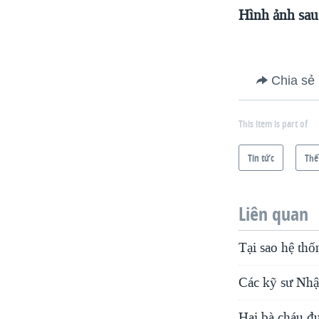
Hình ảnh sau
Chia sẻ
This item is part of
Tin tức
Thế
Liên quan
Tại sao hệ thố
Các kỹ sư Nhật
Hai bà cháu đ