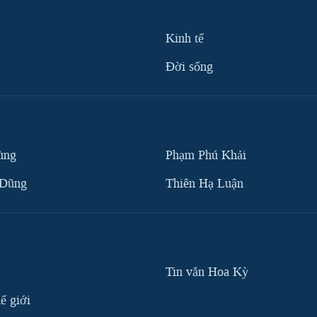
Kinh tế
Ðời sống
ùng
Phạm Phú Khải
 Dũng
Thiên Hạ Luận
Tin vắn Hoa Kỳ
ế giới