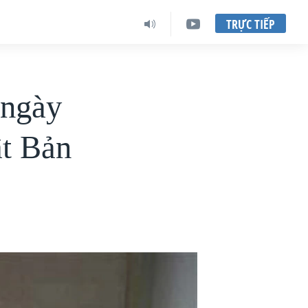
TRỰC TIẾP
 ngày
ật Bản