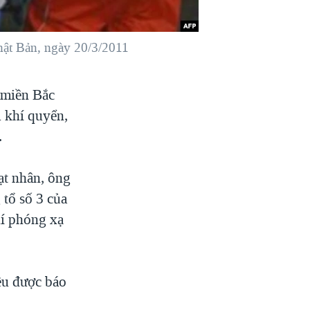
hật Bản, ngày 20/3/2011
 miền Bắc
u khí quyển,
.
ạt nhân, ông
 tổ số 3 của
hí phóng xạ
ều được báo