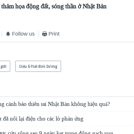
 thảm họa động đất, sóng thần ở Nhật Bản
Follow us
Print
 giới
Châu Á-Thái Bình Dương
ng cảnh báo thiên tai Nhật Bản không hiệu quả?
 đã nối lại điện cho các lò phản ứng
ược cứu sống sau 9 ngày kẹt trong đống gạch vụn