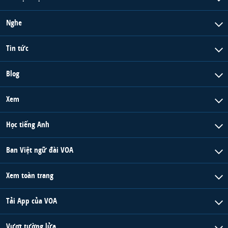
Nghe
Tin tức
Blog
Xem
Học tiếng Anh
Ban Việt ngữ đài VOA
Xem toàn trang
Tải App của VOA
Vượt tường lửa