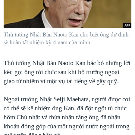
TẠI
VIDEO
"Tìm"
NGƯỜI VIỆT HẢI NGOẠI
HÀNH TRÌNH BẦU CỬ 2024
NGHE
ĐỜI SỐNG
MỘT NĂM CHIẾN TRANH TẠI DẢI GAZA
KINH TẾ
MẠNG XÃ HỘI
Thủ tướng Nhật Bản Naoto Kan cho biết ông dự định
GIẢI MÃ VÀNH ĐAI & CON ĐƯỜNG
KHOA HỌC
sẽ hoàn tất nhiệm kỳ 4 năm của mình
NGÀY TỊ NẠN THẾ GIỚI
SỨC KHOẺ
TRỊNH VĨNH BÌNH - NGƯỜI HẠ 'BÊN THẮNG CUỘC'
Ngôn ngữ khác
VĂN HOÁ
Thủ tướng Nhật Bản Naoto Kan bác bỏ những lời
GROUND ZERO – XƯA VÀ NAY
kêu gọi ông rời chức sau khi bộ trưởng ngoại
THỂ THAO
CHI PHÍ CHIẾN TRANH AFGHANISTAN
giao từ nhiệm vì một vụ tai tiếng về gây quỹ.
GIÁO DỤC
CÁC GIÁ TRỊ CỘNG HÒA Ở VIỆT NAM
Ngoại trưởng Nhật Seiji Maehara, người được coi
THƯỢNG ĐỈNH TRUMP-KIM TẠI VIỆT NAM
có thể sẽ kế nhiệm ông Kan, đã đột ngột từ chức
TRỊNH VĨNH BÌNH VS. CHÍNH PHỦ VIỆT NAM
hôm Chủ nhật và thừa nhận rằng ông đã nhận
NGƯ DÂN VIỆT VÀ LÀN SÓNG TRỘM HẢI SÂM
khoản đóng góp của một người nước ngoài trong
BÊN KIA QUỐC LỘ: TIẾNG VỌNG TỪ NÔNG THÔN MỸ