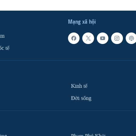
Mạng xã hội
am
ốc tế
Kinh tế
Ðời sống