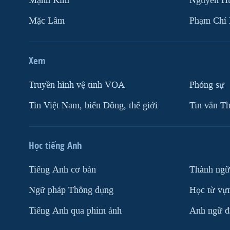
Mạnh Kim
Nguyễn H
Mặc Lâm
Phạm Chí
Xem
Truyền hình vệ tinh VOA
Phóng sự
Tin Việt Nam, biển Đông, thế giới
Tin vắn Th
Học tiếng Anh
Tiếng Anh cơ bản
Thành ngữ
Ngữ pháp Thông dụng
Học từ vựn
Tiếng Anh qua phim ảnh
Anh ngữ đặ