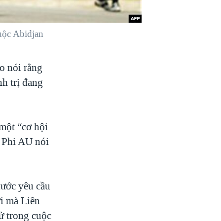
uộc Abidjan
o nói rằng
h trị đang
một “cơ hội
u Phi AU nói
nước yêu cầu
ời mà Liên
ử trong cuộc