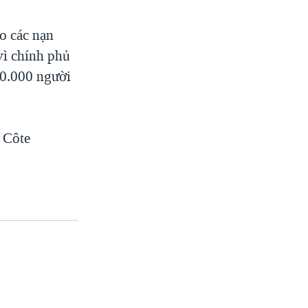
ho các nạn
vì chính phủ
00.000 người
i Côte