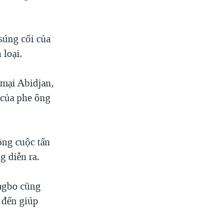
súng cối của
 loại.
 mại Abidjan,
ì của phe ông
ộng cuộc tấn
g diễn ra.
bagbo cũng
e đến giúp