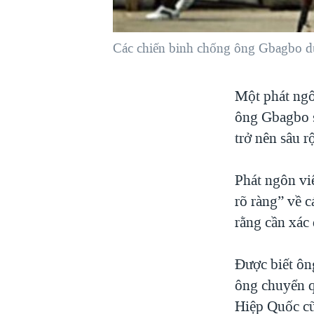
VIỆT NAM
NGƯ DÂN VIỆT VÀ LÀN SÓNG
Các chiến binh chống ông Gbagbo d
TRỘM HẢI SÂM
BÊN KIA QUỐC LỘ: TIẾNG VỌNG
Một phát ngô
TỪ NÔNG THÔN MỸ
ông Gbagbo s
QUAN HỆ VIỆT MỸ
trở nên sâu r
Phát ngôn vi
rõ ràng” về 
rằng cần xác 
Được biết ôn
ông chuyển q
Hiệp Quốc cũ