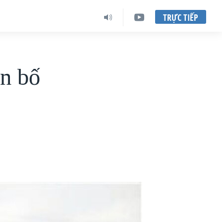
TRỰC TIẾP
ên bố