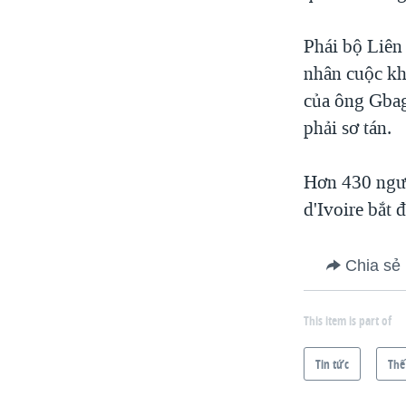
Phái bộ Liên 
nhân cuộc khủ
của ông Gbag
phải sơ tán.
Hơn 430 người
d'Ivoire bắt 
Chia sẻ
This item is part of
Tin tức
Thế