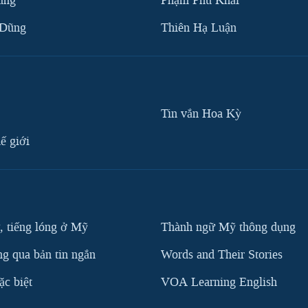
ùng
Phạm Phú Khải
 Dũng
Thiên Hạ Luận
Tin vắn Hoa Kỳ
ế giới
, tiếng lóng ở Mỹ
Thành ngữ Mỹ thông dụng
g qua bản tin ngắn
Words and Their Stories
c biệt
VOA Learning English