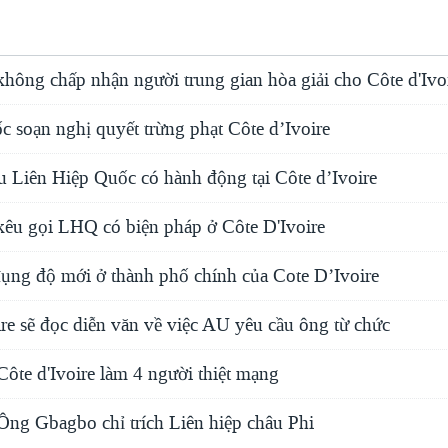
hông chấp nhận người trung gian hòa giải cho Côte d'Ivo
 soạn nghị quyết trừng phạt Côte d’Ivoire
u Liên Hiệp Quốc có hành động tại Côte d’Ivoire
kêu gọi LHQ có biện pháp ở Côte D'Ivoire
ụng độ mới ở thành phố chính của Cote D’Ivoire
re sẽ đọc diễn văn về việc AU yêu cầu ông từ chức
 Côte d'Ivoire làm 4 người thiệt mạng
 Ông Gbagbo chỉ trích Liên hiệp châu Phi