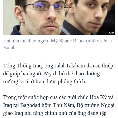
TẠI
VIDEO
"Tìm"
NGƯỜI VIỆT HẢI NGOẠI
HÀNH TRÌNH BẦU CỬ 2024
NGHE
ĐỜI SỐNG
MỘT NĂM CHIẾN TRANH TẠI DẢI GAZA
KINH TẾ
MẠNG XÃ HỘI
GIẢI MÃ VÀNH ĐAI & CON ĐƯỜNG
KHOA HỌC
NGÀY TỊ NẠN THẾ GIỚI
Hai nhà thể thao người Mỹ Shane Bauer (trái) và Josh
SỨC KHOẺ
Fattal
TRỊNH VĨNH BÌNH - NGƯỜI HẠ 'BÊN THẮNG CUỘC'
Ngôn ngữ khác
VĂN HOÁ
GROUND ZERO – XƯA VÀ NAY
THỂ THAO
Tổng Thống Iraq, ông Jalal Talabani đã can thiệp
CHI PHÍ CHIẾN TRANH AFGHANISTAN
GIÁO DỤC
để giúp hai người Mỹ đi bộ thể thao đường
CÁC GIÁ TRỊ CỘNG HÒA Ở VIỆT NAM
trường bị tù ở Iran được phóng thích.
THƯỢNG ĐỈNH TRUMP-KIM TẠI VIỆT NAM
Trong một cuộc họp của các giới chức Hoa Kỳ và
TRỊNH VĨNH BÌNH VS. CHÍNH PHỦ VIỆT NAM
Iraq tại Baghdad hôm Thứ Năm, Bộ trưởng Ngoại
NGƯ DÂN VIỆT VÀ LÀN SÓNG TRỘM HẢI SÂM
giao Iraq nói rằng chính phủ của ông đang tập
BÊN KIA QUỐC LỘ: TIẾNG VỌNG TỪ NÔNG THÔN MỸ