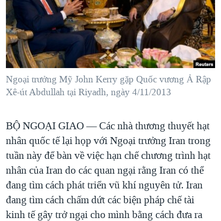
TẠI
VIDEO
"Tìm"
NGƯỜI VIỆT HẢI NGOẠI
HÀNH TRÌNH BẦU CỬ 2024
NGHE
ĐỜI SỐNG
MỘT NĂM CHIẾN TRANH TẠI DẢI GAZA
KINH TẾ
MẠNG XÃ HỘI
GIẢI MÃ VÀNH ĐAI & CON ĐƯỜNG
KHOA HỌC
NGÀY TỊ NẠN THẾ GIỚI
Ngoại trưởng Mỹ John Kerry gặp Quốc vương Ả Rập
SỨC KHOẺ
Xê-út Abdullah tại Riyadh, ngày 4/11/2013
TRỊNH VĨNH BÌNH - NGƯỜI HẠ 'BÊN THẮNG CUỘC'
Ngôn ngữ khác
VĂN HOÁ
GROUND ZERO – XƯA VÀ NAY
THỂ THAO
BỘ NGOẠI GIAO —
Các nhà thương thuyết hạt
CHI PHÍ CHIẾN TRANH AFGHANISTAN
GIÁO DỤC
nhân quốc tế lại họp với Ngoại trưởng Iran trong
CÁC GIÁ TRỊ CỘNG HÒA Ở VIỆT NAM
tuần này để bàn về việc hạn chế chương trình hạt
THƯỢNG ĐỈNH TRUMP-KIM TẠI VIỆT NAM
nhân của Iran do các quan ngại rằng Iran có thể
TRỊNH VĨNH BÌNH VS. CHÍNH PHỦ VIỆT NAM
đang tìm cách phát triển vũ khí nguyên tử. Iran
đang tìm cách chấm dứt các biện pháp chế tài
NGƯ DÂN VIỆT VÀ LÀN SÓNG TRỘM HẢI SÂM
kinh tế gây trở ngại cho mình bằng cách đưa ra
BÊN KIA QUỐC LỘ: TIẾNG VỌNG TỪ NÔNG THÔN MỸ