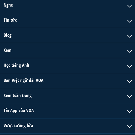
Nghe
Tin tức
Blog
Xem
Học tiếng Anh
Ban Việt ngữ đài VOA
Xem toàn trang
Tải App của VOA
Vượt tường lửa