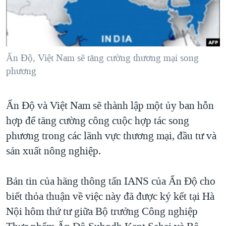
TẠI
VIDEO
"Tìm"
NGƯỜI VIỆT HẢI NGOẠI
HÀNH TRÌNH BẦU CỬ 2024
NGHE
ĐỜI SỐNG
MỘT NĂM CHIẾN TRANH TẠI DẢI GAZA
KINH TẾ
MẠNG XÃ HỘI
Ấn Độ, Việt Nam sẽ tăng cường thương mại song
GIẢI MÃ VÀNH ĐAI & CON ĐƯỜNG
KHOA HỌC
phương
NGÀY TỊ NẠN THẾ GIỚI
SỨC KHOẺ
TRỊNH VĨNH BÌNH - NGƯỜI HẠ 'BÊN THẮNG CUỘC'
Ngôn ngữ khác
VĂN HOÁ
Ấn Độ và Việt Nam sẽ thành lập một ủy ban hỗn
GROUND ZERO – XƯA VÀ NAY
hợp để tăng cường công cuộc hợp tác song
THỂ THAO
CHI PHÍ CHIẾN TRANH AFGHANISTAN
phương trong các lãnh vực thương mại, đầu tư và
GIÁO DỤC
CÁC GIÁ TRỊ CỘNG HÒA Ở VIỆT NAM
sản xuất nông nghiệp.
THƯỢNG ĐỈNH TRUMP-KIM TẠI VIỆT NAM
Bản tin của hãng thông tấn IANS của Ấn Độ cho
TRỊNH VĨNH BÌNH VS. CHÍNH PHỦ VIỆT NAM
biết thỏa thuận về việc này đã được ký kết tại Hà
NGƯ DÂN VIỆT VÀ LÀN SÓNG TRỘM HẢI SÂM
Nội hôm thứ tư giữa Bộ trưởng Công nghiệp
BÊN KIA QUỐC LỘ: TIẾNG VỌNG TỪ NÔNG THÔN MỸ