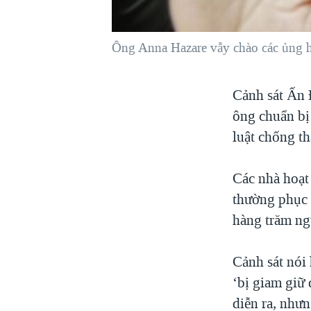
VIỆT NAM
NGƯ DÂN VIỆT VÀ LÀN SÓNG
Ông Anna Hazare vẫy chào các ủng hộ
TRỘM HẢI SÂM
BÊN KIA QUỐC LỘ: TIẾNG VỌNG
Cảnh sát Ấn Ð
TỪ NÔNG THÔN MỸ
ông chuẩn bị 
QUAN HỆ VIỆT MỸ
luật chống t
Các nhà hoạt
thường phục 
hàng trăm ng
Cảnh sát nói
‘bị giam giữ 
diễn ra, nhưn