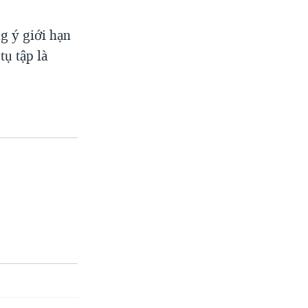
g ý giới hạn
tụ tập là