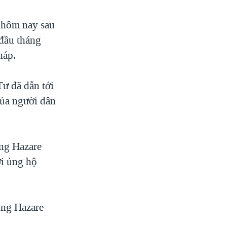
y hôm nay sau
 đầu tháng
háp.
Tư đã dẫn tới
của người dân
ông Hazare
ời ủng hộ
ông Hazare