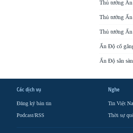
Thủ tướng Ấn 
Thủ tướng Ấn
Thủ tướng Ấn 
Ấn Độ cố gắng
Ấn Độ sẵn sàng
Các dịch vụ
Nghe
Ðăng ký bản tin
Tin Việt N
Podcast/RSS
Thời sự qu