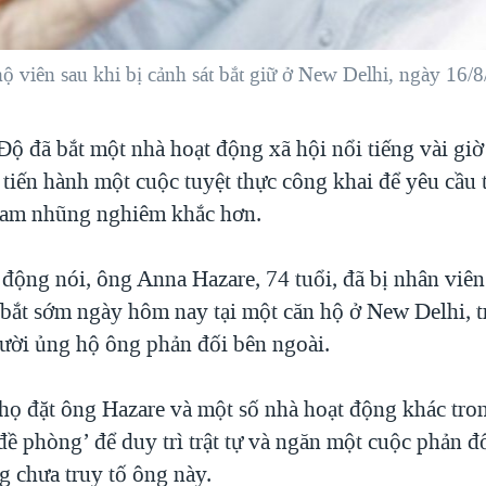
 viên sau khi bị cảnh sát bắt giữ ở New Delhi, ngày 16/
ộ đã bắt một nhà hoạt động xã hội nổi tiếng vài giờ
tiến hành một cuộc tuyệt thực công khai để yêu cầu 
ham nhũng nghiêm khắc hơn.
 động nói, ông Anna Hazare, 74 tuổi, đã bị nhân viên
bắt sớm ngày hôm nay tại một căn hộ ở New Delhi, t
ười ủng hộ ông phản đối bên ngoài.
 họ đặt ông Hazare và một số nhà hoạt động khác tron
đề phòng’ để duy trì trật tự và ngăn một cuộc phản đ
g chưa truy tố ông này.