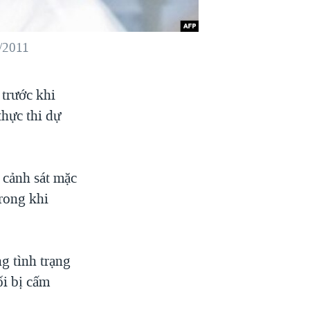
8/2011
 trước khi
thực thi dự
 cảnh sát mặc
rong khi
g tình trạng
ối bị cấm