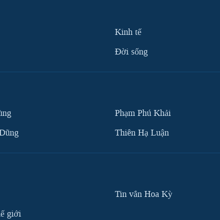
Kinh tế
Ðời sống
ùng
Phạm Phú Khải
 Dũng
Thiên Hạ Luận
Tin vắn Hoa Kỳ
ế giới