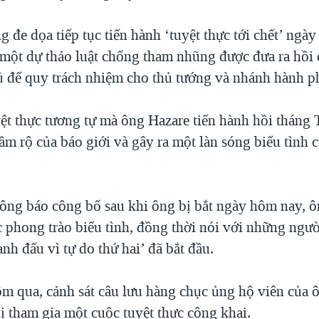
 đe dọa tiếp tục tiến hành ‘tuyệt thực tới chết’ ngà
 một dự thảo luật chống tham nhũng được đưa ra hồi
 để quy trách nhiệm cho thủ tướng và nhánh hành p
ệt thực tương tự mà ông Hazare tiến hành hồi tháng 
rầm rộ của báo giới và gây ra một làn sóng biểu tình 
ông báo công bố sau khi ông bị bắt ngày hôm nay, 
ục phong trào biểu tình, đồng thời nói với những ngư
anh đấu vì tự do thứ hai’ đã bắt đầu.
m qua, cảnh sát câu lưu hàng chục ủng hộ viên của 
ị tham gia một cuộc tuyệt thực công khai.