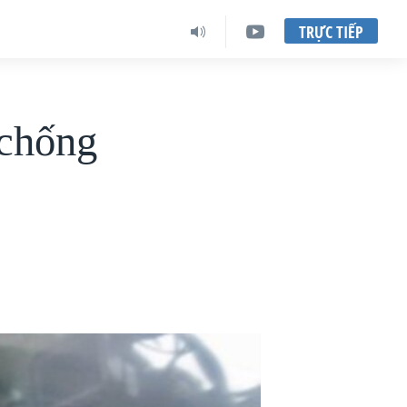
TRỰC TIẾP
 chống