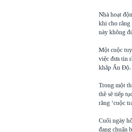
Nhà hoạt động
khi cho rằng
này không đủ
Một cuộc tuy
việc đưa tin 
khắp Ấn Ðộ.
Trong một th
thề sẽ tiếp t
rằng ‘cuộc tr
Cuối ngày hô
đang chuẩn b