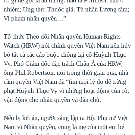
có gì để gọi là ăn mừng: nào là Formosa; nạn ô
QUAN HỆ VIỆT MỸ
nhiễm; Ung thư; Thuốc giả; Tù nhân Lương tâm;
Vi phạm nhân quyền…”
Tổ chức Theo dõi Nhân quyền Human Rights
Watch (HRW) nói chính quyền Việt Nam nên hủy
bỏ tất cả các cáo buộc chống lại cô Huỳnh Thục
Vy. Phó Giám đốc đặc trách Châu Á của HRW,
ông Phil Robertson, nói trong thời gian qua, nhà
cầm quyền Việt Nam đã “tìm mọi lý do để trừng
phạt Huỳnh Thục Vy vì những hoạt động của cô,
vận động cho nhân quyền và dân chủ.
Nếu bị kết án, người sáng lập ra Hội Phụ nữ Việt
Nam vì Nhân quyền, cũng là mẹ của một em bé