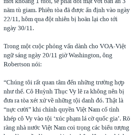
mới khoảng 1 tuổi, sẽ phải đối mặt với bản án 3
năm tù giam. Phiên tòa đã được ấn định vào ngày
22/11, hôm qua đột nhiên bị hoãn lại cho tới
ngày 30/11.
Trong một cuộc phỏng vấn dành cho VOA-Việt
ngữ sáng ngày 20/11 giờ Washington, ông
Robertson nói:
“Chúng tôi rất quan tâm đến những trường hợp
như thế. Cô Huỳnh Thục Vy lẽ ra không nên bị
đưa ra tòa xét xử về những tội danh đó. Thật là
“nực cười” khi chính quyền Việt Nam cố tình
khép cô Vy vào tội ‘xúc phạm lá cờ quốc gia’. Rõ
ràng nhà nước Việt Nam coi trọng các biểu tượng