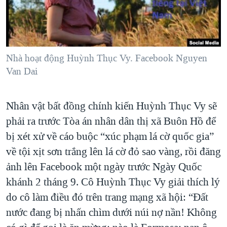
TẠI
VIDEO
"Tìm"
NGƯỜI VIỆT HẢI NGOẠI
HÀNH TRÌNH BẦU CỬ 2024
NGHE
ĐỜI SỐNG
MỘT NĂM CHIẾN TRANH TẠI DẢI GAZA
KINH TẾ
MẠNG XÃ HỘI
Nhà hoạt động Huỳnh Thục Vy. Facebook Nguyen
GIẢI MÃ VÀNH ĐAI & CON ĐƯỜNG
KHOA HỌC
Van Dai
NGÀY TỊ NẠN THẾ GIỚI
SỨC KHOẺ
TRỊNH VĨNH BÌNH - NGƯỜI HẠ 'BÊN THẮNG CUỘC'
Ngôn ngữ khác
VĂN HOÁ
Nhân vật bất đồng chính kiến Huỳnh Thục Vy sẽ
GROUND ZERO – XƯA VÀ NAY
phải ra trước Tòa án nhân dân thị xã Buôn Hồ để
THỂ THAO
CHI PHÍ CHIẾN TRANH AFGHANISTAN
bị xét xử về cáo buộc “xúc phạm lá cờ quốc gia”
GIÁO DỤC
CÁC GIÁ TRỊ CỘNG HÒA Ở VIỆT NAM
về tội xịt sơn trắng lên lá cờ đỏ sao vàng, rồi đăng
ảnh lên Facebook một ngày trước Ngày Quốc
THƯỢNG ĐỈNH TRUMP-KIM TẠI VIỆT NAM
khánh 2 tháng 9. Cô Huỳnh Thục Vy giải thích lý
TRỊNH VĨNH BÌNH VS. CHÍNH PHỦ VIỆT NAM
do cô làm điều đó trên trang mạng xã hội: “Đất
NGƯ DÂN VIỆT VÀ LÀN SÓNG TRỘM HẢI SÂM
nước đang bị nhấn chìm dưới núi nợ nần! Không
BÊN KIA QUỐC LỘ: TIẾNG VỌNG TỪ NÔNG THÔN MỸ