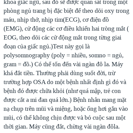
khoa giấc ngũ, sau đó sẽ được quan sát trong một
phòng ngủ trang bị đặc biệt để theo dõi oxy trong
máu, nhịp thở, nhịp tim(ECG), cơ điện đồ
(EMG), cử động các cơ điều khiển hai tròng mắt (
EOG, theo dõi các cử động mắt trong từng giai
đoạn của giấc ngủ.)Test này gọi là
polysomnography (poly = nhiều, somno = ngủ,
gram = đồ.) Có thể tốn đến vài ngàn đô la. Máy
khá đắt tiền. Thường phải dùng suốt đời, trừ
trường hợp OSA do một bệnh nhất định gì đó và
bệnh đó được chữa khỏi (như quá mập, trẻ con
được cắt a mi đan quá lớn.) Bệnh nhân mang mặt
nạ chụp trên mũi và miệng, hoặc ống hơi gắn vào
mũi, có thể không chịu được và bỏ cuộc sau một
thời gian. Máy cũng đắt, chừng vài ngàn đôla.