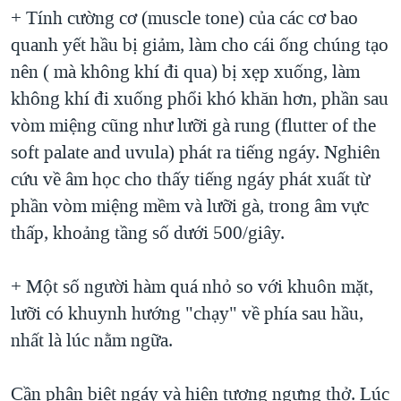
+ Tính cường cơ (muscle tone) của các cơ bao
quanh yết hầu bị giảm, làm cho cái ống chúng tạo
nên ( mà không khí đi qua) bị xẹp xuống, làm
không khí đi xuống phổi khó khăn hơn, phần sau
vòm miệng cũng như lưỡi gà rung (flutter of the
soft palate and uvula) phát ra tiếng ngáy. Nghiên
cứu về âm học cho thấy tiếng ngáy phát xuất từ
phần vòm miệng mềm và lưỡi gà, trong âm vực
thấp, khoảng tầng số dưới 500/giây.
+ Một số người hàm quá nhỏ so với khuôn mặt,
lưỡi có khuynh hướng "chạy" về phía sau hầu,
nhất là lúc nằm ngữa.
Cần phân biệt ngáy và hiện tượng ngưng thở. Lúc