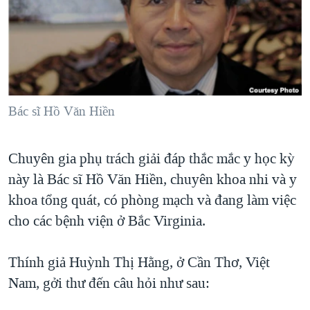
TẠI
VIDEO
"Tìm"
NGƯỜI VIỆT HẢI NGOẠI
HÀNH TRÌNH BẦU CỬ 2024
NGHE
ĐỜI SỐNG
MỘT NĂM CHIẾN TRANH TẠI DẢI GAZA
KINH TẾ
MẠNG XÃ HỘI
GIẢI MÃ VÀNH ĐAI & CON ĐƯỜNG
KHOA HỌC
NGÀY TỊ NẠN THẾ GIỚI
Bác sĩ Hồ Văn Hiền
SỨC KHOẺ
TRỊNH VĨNH BÌNH - NGƯỜI HẠ 'BÊN THẮNG CUỘC'
Ngôn ngữ khác
VĂN HOÁ
GROUND ZERO – XƯA VÀ NAY
Chuyên gia phụ trách giải đáp thắc mắc y học kỳ
THỂ THAO
này là Bác sĩ Hồ Văn Hiền, chuyên khoa nhi và y
CHI PHÍ CHIẾN TRANH AFGHANISTAN
GIÁO DỤC
khoa tổng quát, có phòng mạch và đang làm việc
CÁC GIÁ TRỊ CỘNG HÒA Ở VIỆT NAM
cho các bệnh viện ở Bắc Virginia.
THƯỢNG ĐỈNH TRUMP-KIM TẠI VIỆT NAM
TRỊNH VĨNH BÌNH VS. CHÍNH PHỦ VIỆT NAM
Thính giả Huỳnh Thị Hằng, ở Cần Thơ, Việt
NGƯ DÂN VIỆT VÀ LÀN SÓNG TRỘM HẢI SÂM
Nam, gởi thư đến câu hỏi như sau:
BÊN KIA QUỐC LỘ: TIẾNG VỌNG TỪ NÔNG THÔN MỸ