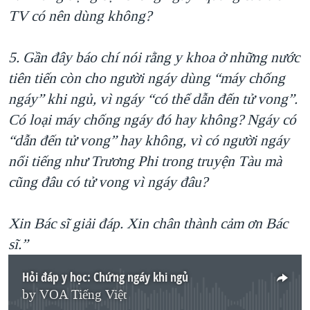
TV có nên dùng không?
5. Gần đây báo chí nói rằng y khoa ở những nước
tiên tiến còn cho người ngáy dùng “máy chống
ngáy” khi ngủ, vì ngáy “có thể dẫn đến tử vong”.
Có loại máy chống ngáy đó hay không? Ngáy có
“dẫn đến tử vong” hay không, vì có người ngáy
nổi tiếng như Trương Phi trong truyện Tàu mà
cũng đâu có tử vong vì ngáy đâu?
Xin Bác sĩ giải đáp. Xin chân thành cảm ơn Bác
sĩ.”
Hỏi đáp y học: Chứng ngáy khi ngủ
by
VOA Tiếng Việt
No media source currently available