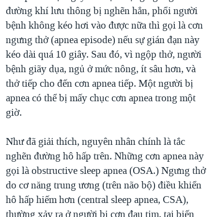
đường khí lưu thông bị nghẽn hẳn, phổi người
bệnh không kéo hơi vào được nữa thì gọi là cơn
ngưng thở (apnea episode) nếu sự gián đạn này
kéo dài quá 10 giây. Sau đó, vì ngộp thở, người
bệnh giãy dụa, ngủ ở mức nông, ít sâu hơn, và
thở tiếp cho đến cơn apnea tiếp. Một người bị
apnea có thể bị mấy chục cơn apnea trong một
giờ.
Như đã giải thích, nguyên nhân chính là tắc
nghẽn đường hô hấp trên. Những cơn apnea này
gọi là obstructive sleep apnea (OSA.) Ngưng thở
do cơ năng trung ương (trên não bộ) điều khiển
hô hấp hiếm hơn (central sleep apnea, CSA),
thường xảy ra ở người bị cơn đau tim, tai biến