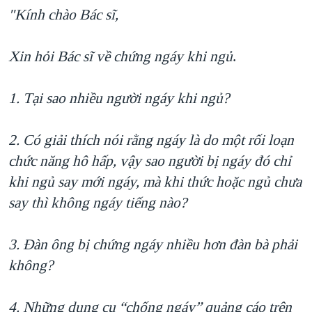
"Kính chào Bác sĩ,
QUAN HỆ VIỆT MỸ
Xin hỏi Bác sĩ về chứng ngáy khi ngủ
.
1. Tại sao nhiều người ngáy khi ngủ?
2. Có giải thích nói rằng ngáy là do một rối loạn
chức năng hô hấp, vậy sao người bị ngáy đó chỉ
khi ngủ say mới ngáy, mà khi thức hoặc ngủ chưa
say thì không ngáy tiếng nào?
3. Đàn ông bị chứng ngáy nhiều hơn đàn bà phải
không?
4. Những dụng cụ “chống ngáy” quảng cáo trên