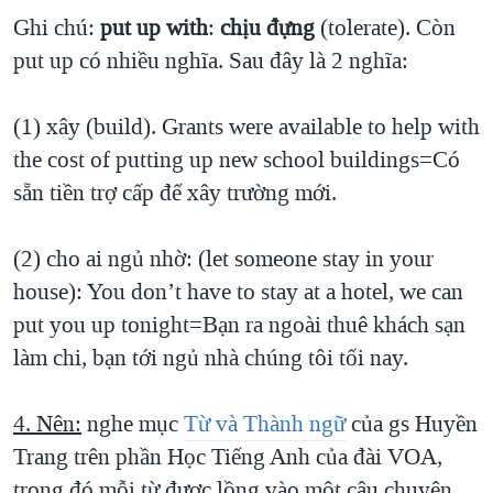
Ghi chú:
put up with
:
chịu đựng
(tolerate). Còn
put up có nhiều nghĩa. Sau đây là 2 nghĩa:
(1) xây (build). Grants were available to help with
the cost of putting up new school buildings=Có
sẵn tiền trợ cấp để xây trường mới.
(2) cho ai ngủ nhờ: (let someone stay in your
house): You don’t have to stay at a hotel, we can
put you up tonight=Bạn ra ngoài thuê khách sạn
làm chi, bạn tới ngủ nhà chúng tôi tối nay.
4. Nên:
nghe mục
Từ và Thành ngữ
của gs Huyền
Trang trên phần Học Tiếng Anh của đài VOA,
trong đó mỗi từ được lồng vào một câu chuyện