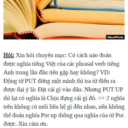
TẠI
VIDEO
"Tìm"
NGƯỜI VIỆT HẢI NGOẠI
HÀNH TRÌNH BẦU CỬ 2024
NGHE
ĐỜI SỐNG
MỘT NĂM CHIẾN TRANH TẠI DẢI GAZA
KINH TẾ
MẠNG XÃ HỘI
GIẢI MÃ VÀNH ĐAI & CON ĐƯỜNG
KHOA HỌC
NGÀY TỊ NẠN THẾ GIỚI
SỨC KHOẺ
TRỊNH VĨNH BÌNH - NGƯỜI HẠ 'BÊN THẮNG CUỘC'
Hỏi:
Xin hỏi chuyên mục: Có cách nào đoán
Ngôn ngữ khác
VĂN HOÁ
được nghĩa tiếng Việt của các phrasal verb tiếng
GROUND ZERO – XƯA VÀ NAY
THỂ THAO
Anh trong lần đầu tiên gặp hay không? VD:
CHI PHÍ CHIẾN TRANH AFGHANISTAN
GIÁO DỤC
Động từ PUT đứng một mình thì tra từ điển ra
CÁC GIÁ TRỊ CỘNG HÒA Ở VIỆT NAM
được đại ý là: Đặt cái gì vào đâu. Nhưng PUT UP
THƯỢNG ĐỈNH TRUMP-KIM TẠI VIỆT NAM
thì lại có nghĩa là Chịu đựng cái gì đó. => 2 nghĩa
TRỊNH VĨNH BÌNH VS. CHÍNH PHỦ VIỆT NAM
trên không có mối liên hệ gì đến nhau, nên không
thể đoán nghĩa Put up thông qua nghĩa của từ Put
NGƯ DÂN VIỆT VÀ LÀN SÓNG TRỘM HẢI SÂM
được. Xin cảm ơn.
BÊN KIA QUỐC LỘ: TIẾNG VỌNG TỪ NÔNG THÔN MỸ