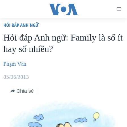
Đường
dẫn
HỎI ĐÁP ANH NGỮ
truy
TRANG CHỦ
Hỏi đáp Anh ngữ: Family là số ít
cập
VIỆT NAM
hay số nhiều?
Tới
HOA KỲ
nội
BIỂN ĐÔNG
Phạm Văn
dung
THẾ GIỚI
chính
05/06/2013
BLOG
Tới
điều
Chia sẻ
DIỄN ĐÀN
hướng
MỤC
chính
CHUYÊN ĐỀ
TỰ DO BÁO CHÍ
Đi
HỌC TIẾNG ANH
VẠCH TRẦN TIN GIẢ
CHIẾN TRANH THƯƠNG MẠI CỦA MỸ: QUÁ KHỨ VÀ HIỆN
tới