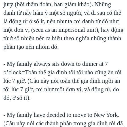
jury (bồi thẩm đoàn, ban giám khảo). Những
QUAN HỆ VIỆT MỸ
danh từ này hàm ý một số người, và đi sau có thể
là động từ ở số ít, nếu như ta coi danh từ đó như
một đơn vị (seen as an impersonal unit), hay động
từ ở số nhiều nếu ta hiểu theo nghĩa những thành
phần tạo nên nhóm đó.
- My family always sits down to dinner at 7
o’clock=Toàn thể gia đình tôi tối nào cũng ăn tối
lúc 7 giờ. (Câu này nói toàn thể gia đình ngồi ăn
tối lúc 7 giờ, coi như một đơn vị, và động từ, do
đó, ở số ít).
- My family have decided to move to New York.
(Câu này nói các thành phần trong gia đình tôi đã