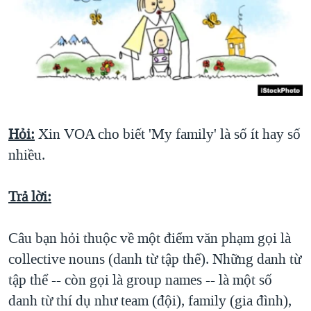
TẠI
VIDEO
"Tìm"
NGƯỜI VIỆT HẢI NGOẠI
HÀNH TRÌNH BẦU CỬ 2024
NGHE
ĐỜI SỐNG
MỘT NĂM CHIẾN TRANH TẠI DẢI GAZA
KINH TẾ
MẠNG XÃ HỘI
GIẢI MÃ VÀNH ĐAI & CON ĐƯỜNG
KHOA HỌC
NGÀY TỊ NẠN THẾ GIỚI
SỨC KHOẺ
TRỊNH VĨNH BÌNH - NGƯỜI HẠ 'BÊN THẮNG CUỘC'
Hỏi:
Xin VOA cho biết 'My family' là số ít hay số
Ngôn ngữ khác
VĂN HOÁ
nhiều.
GROUND ZERO – XƯA VÀ NAY
THỂ THAO
CHI PHÍ CHIẾN TRANH AFGHANISTAN
GIÁO DỤC
Trả lời:
CÁC GIÁ TRỊ CỘNG HÒA Ở VIỆT NAM
THƯỢNG ĐỈNH TRUMP-KIM TẠI VIỆT NAM
Câu bạn hỏi thuộc về một điểm văn phạm gọi là
TRỊNH VĨNH BÌNH VS. CHÍNH PHỦ VIỆT NAM
collective nouns (danh từ tập thể). Những danh từ
tập thể -- còn gọi là group names -- là một số
NGƯ DÂN VIỆT VÀ LÀN SÓNG TRỘM HẢI SÂM
danh từ thí dụ như team (đội), family (gia đình),
BÊN KIA QUỐC LỘ: TIẾNG VỌNG TỪ NÔNG THÔN MỸ