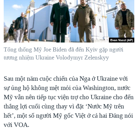
TẠI
VIDEO
"Tìm"
NGƯỜI VIỆT HẢI NGOẠI
HÀNH TRÌNH BẦU CỬ 2024
NGHE
ĐỜI SỐNG
MỘT NĂM CHIẾN TRANH TẠI DẢI GAZA
KINH TẾ
MẠNG XÃ HỘI
GIẢI MÃ VÀNH ĐAI & CON ĐƯỜNG
KHOA HỌC
NGÀY TỊ NẠN THẾ GIỚI
Tổng thống Mỹ Joe Biden đã đến Kyiv gặp người
SỨC KHOẺ
tương nhiệm Ukraine Volodymyr Zelenskyy
TRỊNH VĨNH BÌNH - NGƯỜI HẠ 'BÊN THẮNG CUỘC'
Ngôn ngữ khác
VĂN HOÁ
GROUND ZERO – XƯA VÀ NAY
THỂ THAO
Sau một năm cuộc chiến của Nga ở Ukraine với
CHI PHÍ CHIẾN TRANH AFGHANISTAN
GIÁO DỤC
sự ủng hộ không mệt mỏi của Washington, nước
CÁC GIÁ TRỊ CỘNG HÒA Ở VIỆT NAM
Mỹ vẫn nên tiếp tục viện trợ cho Ukraine cho đến
THƯỢNG ĐỈNH TRUMP-KIM TẠI VIỆT NAM
thắng lợi cuối cùng thay vì đặt ‘Nước Mỹ trên
TRỊNH VĨNH BÌNH VS. CHÍNH PHỦ VIỆT NAM
hết’, một số người Mỹ gốc Việt ở cả hai Đảng nói
với VOA.
NGƯ DÂN VIỆT VÀ LÀN SÓNG TRỘM HẢI SÂM
BÊN KIA QUỐC LỘ: TIẾNG VỌNG TỪ NÔNG THÔN MỸ