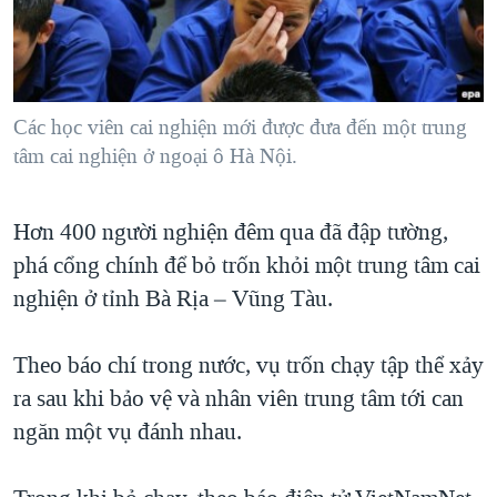
TẠI
VIDEO
"Tìm"
NGƯỜI VIỆT HẢI NGOẠI
HÀNH TRÌNH BẦU CỬ 2024
NGHE
ĐỜI SỐNG
MỘT NĂM CHIẾN TRANH TẠI DẢI GAZA
KINH TẾ
MẠNG XÃ HỘI
Các học viên cai nghiện mới được đưa đến một trung
GIẢI MÃ VÀNH ĐAI & CON ĐƯỜNG
KHOA HỌC
tâm cai nghiện ở ngoại ô Hà Nội.
NGÀY TỊ NẠN THẾ GIỚI
SỨC KHOẺ
TRỊNH VĨNH BÌNH - NGƯỜI HẠ 'BÊN THẮNG CUỘC'
Ngôn ngữ khác
VĂN HOÁ
Hơn 400 người nghiện đêm qua đã đập tường,
GROUND ZERO – XƯA VÀ NAY
phá cổng chính để bỏ trốn khỏi một trung tâm cai
THỂ THAO
CHI PHÍ CHIẾN TRANH AFGHANISTAN
nghiện ở tỉnh Bà Rịa – Vũng Tàu.
GIÁO DỤC
CÁC GIÁ TRỊ CỘNG HÒA Ở VIỆT NAM
Theo báo chí trong nước, vụ trốn chạy tập thể xảy
THƯỢNG ĐỈNH TRUMP-KIM TẠI VIỆT NAM
ra sau khi bảo vệ và nhân viên trung tâm tới can
TRỊNH VĨNH BÌNH VS. CHÍNH PHỦ VIỆT NAM
ngăn một vụ đánh nhau.
NGƯ DÂN VIỆT VÀ LÀN SÓNG TRỘM HẢI SÂM
BÊN KIA QUỐC LỘ: TIẾNG VỌNG TỪ NÔNG THÔN MỸ