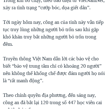
Trong khi bỏ chạy, theo báo điện tử VietNamNet,
QUAN HỆ VIỆT MỸ
xảy ra tình trạng “cướp bóc, dọa giết dân”.
Tới ngày hôm nay, công an của tỉnh này vẫn tiếp
tục truy lùng những người bỏ trốn sau khi gặp
khó khăn truy bắt những người bỏ trốn trong
đêm.
Truyền thông Việt Nam dẫn lời các bảo vệ cho
biết “bảo vệ trung tâm chỉ có khoảng 20 người”
nên không thể khống chế được đám người họ nói
là “rất manh động”.
Theo chính quyền địa phương, đến sáng nay,
công an đã bắt lại 120 trong số 447 học viên cai