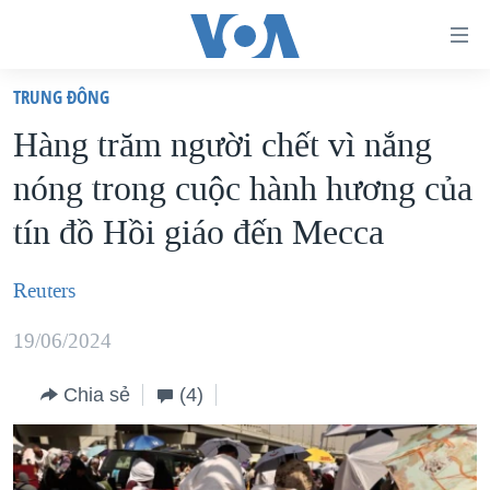
Đường
dẫn
TRUNG ÐÔNG
truy
TRANG CHỦ
Hàng trăm người chết vì nắng
cập
VIỆT NAM
nóng trong cuộc hành hương của
Tới
HOA KỲ
nội
tín đồ Hồi giáo đến Mecca
BIỂN ĐÔNG
dung
THẾ GIỚI
chính
Reuters
BLOG
Tới
19/06/2024
điều
DIỄN ĐÀN
hướng
MỤC
Chia sẻ
(4)
chính
CHUYÊN ĐỀ
TỰ DO BÁO CHÍ
Đi
HỌC TIẾNG ANH
VẠCH TRẦN TIN GIẢ
CHIẾN TRANH THƯƠNG MẠI CỦA MỸ: QUÁ KHỨ VÀ HIỆN
tới