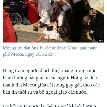
TẠI
VIDEO
"Tìm"
NGƯỜI VIỆT HẢI NGOẠI
HÀNH TRÌNH BẦU CỬ 2024
NGHE
ĐỜI SỐNG
MỘT NĂM CHIẾN TRANH TẠI DẢI GAZA
KINH TẾ
MẠNG XÃ HỘI
GIẢI MÃ VÀNH ĐAI & CON ĐƯỜNG
KHOA HỌC
NGÀY TỊ NẠN THẾ GIỚI
SỨC KHOẺ
TRỊNH VĨNH BÌNH - NGƯỜI HẠ 'BÊN THẮNG CUỘC'
Một người đàn ông bị sốc nhiệt tại Mina, gần thành
Ngôn ngữ khác
VĂN HOÁ
GROUND ZERO – XƯA VÀ NAY
phố Mecca, ngày 16/6/2024.
THỂ THAO
CHI PHÍ CHIẾN TRANH AFGHANISTAN
GIÁO DỤC
Hàng trăm người khách thiệt mạng trong cuộc
CÁC GIÁ TRỊ CỘNG HÒA Ở VIỆT NAM
hành hương hàng năm của người Hồi giáo đến
THƯỢNG ĐỈNH TRUMP-KIM TẠI VIỆT NAM
thánh địa Mecca giữa cái nóng gay gắt, theo các
TRỊNH VĨNH BÌNH VS. CHÍNH PHỦ VIỆT NAM
bản tin thời sự và bộ ngoại giao các nước.
NGƯ DÂN VIỆT VÀ LÀN SÓNG TRỘM HẢI SÂM
BÊN KIA QUỐC LỘ: TIẾNG VỌNG TỪ NÔNG THÔN MỸ
Ít nhất 550 người đã chết trong lễ hành hương