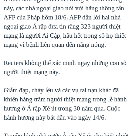
này, các nhà ngoại giao nói với hãng thông tấn
QUAN HỆ VIỆT MỸ
AFP của Pháp hôm 18/6. AFP dẫn lời hai nhà
ngoại giao Ả rập đưa tin rằng 323 người thiệt
mạng là người Ai Cập, hầu hết trong số họ thiệt
mạng vì bệnh liên quan đến nắng nóng.
Reuters không thể xác minh ngay những con số
người thiệt mạng này.
Giẫm đạp, cháy lều và các vụ tai nạn khác đã
khiến hàng trăm người thiệt mạng trong lễ hành
hương ở Ả rập Xê út trong 30 năm qua. Cuộc
hành hương này bắt đầu vào ngày 14/6.
Truyền hình nhà nước Ả rập Xê út cho biết nhiệt