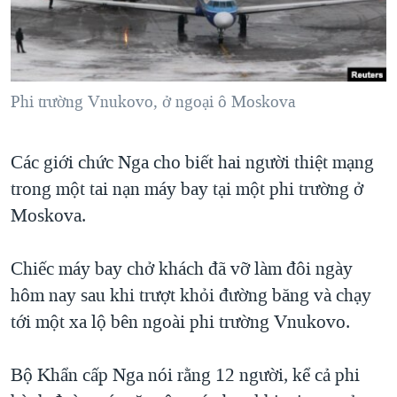
TẠI
VIDEO
"Tìm"
NGƯỜI VIỆT HẢI NGOẠI
HÀNH TRÌNH BẦU CỬ 2024
NGHE
ĐỜI SỐNG
MỘT NĂM CHIẾN TRANH TẠI DẢI GAZA
KINH TẾ
MẠNG XÃ HỘI
Phi trường Vnukovo, ở ngoại ô Moskova
GIẢI MÃ VÀNH ĐAI & CON ĐƯỜNG
KHOA HỌC
NGÀY TỊ NẠN THẾ GIỚI
SỨC KHOẺ
Các giới chức Nga cho biết hai người thiệt mạng
TRỊNH VĨNH BÌNH - NGƯỜI HẠ 'BÊN THẮNG CUỘC'
Ngôn ngữ khác
VĂN HOÁ
trong một tai nạn máy bay tại một phi trường ở
GROUND ZERO – XƯA VÀ NAY
THỂ THAO
Moskova.
CHI PHÍ CHIẾN TRANH AFGHANISTAN
GIÁO DỤC
CÁC GIÁ TRỊ CỘNG HÒA Ở VIỆT NAM
Chiếc máy bay chở khách đã vỡ làm đôi ngày
hôm nay sau khi trượt khỏi đường băng và chạy
THƯỢNG ĐỈNH TRUMP-KIM TẠI VIỆT NAM
tới một xa lộ bên ngoài phi trường Vnukovo.
TRỊNH VĨNH BÌNH VS. CHÍNH PHỦ VIỆT NAM
NGƯ DÂN VIỆT VÀ LÀN SÓNG TRỘM HẢI SÂM
Bộ Khẩn cấp Nga nói rằng 12 người, kể cả phi
BÊN KIA QUỐC LỘ: TIẾNG VỌNG TỪ NÔNG THÔN MỸ