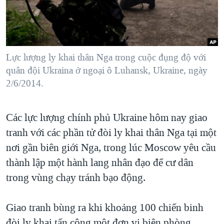
TẠI
VIDEO
"Tìm"
NGƯỜI VIỆT HẢI NGOẠI
HÀNH TRÌNH BẦU CỬ 2024
NGHE
ĐỜI SỐNG
MỘT NĂM CHIẾN TRANH TẠI DẢI GAZA
KINH TẾ
MẠNG XÃ HỘI
Lực lượng ly khai thân Nga trong cuộc đụng độ với
GIẢI MÃ VÀNH ĐAI & CON ĐƯỜNG
KHOA HỌC
quân đội Ukraina ở ngoại ô Luhansk, Ukraine, ngày
NGÀY TỊ NẠN THẾ GIỚI
2/6/2014.
SỨC KHOẺ
TRỊNH VĨNH BÌNH - NGƯỜI HẠ 'BÊN THẮNG CUỘC'
Ngôn ngữ khác
VĂN HOÁ
GROUND ZERO – XƯA VÀ NAY
Các lực lượng chính phủ Ukraine hôm nay giao
THỂ THAO
CHI PHÍ CHIẾN TRANH AFGHANISTAN
tranh với các phần tử đòi ly khai thân Nga tại một
GIÁO DỤC
nơi gần biên giới Nga, trong lúc Moscow yêu cầu
CÁC GIÁ TRỊ CỘNG HÒA Ở VIỆT NAM
thành lập một hành lang nhân đạo để cư dân
THƯỢNG ĐỈNH TRUMP-KIM TẠI VIỆT NAM
trong vùng chạy tránh bạo động.
TRỊNH VĨNH BÌNH VS. CHÍNH PHỦ VIỆT NAM
NGƯ DÂN VIỆT VÀ LÀN SÓNG TRỘM HẢI SÂM
Giao tranh bùng ra khi khoảng 100 chiến binh
BÊN KIA QUỐC LỘ: TIẾNG VỌNG TỪ NÔNG THÔN MỸ
đòi ly khai tấn công một đơn vị biên phòng