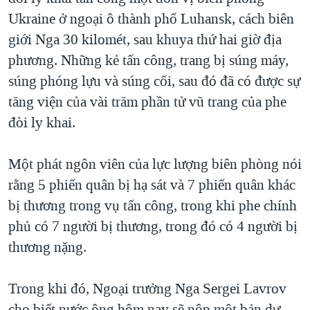
Ukraine ở ngoại ô thành phố Luhansk, cách biên
QUAN HỆ VIỆT MỸ
giới Nga 30 kilomét, sau khuya thứ hai giờ địa
phương. Những kẻ tấn công, trang bị súng máy,
súng phóng lựu và súng cối, sau đó đã có được sự
tăng viện của vài trăm phần tử vũ trang của phe
đòi ly khai.
Một phát ngôn viên của lực lượng biên phòng nói
rằng 5 phiến quân bị hạ sát và 7 phiến quân khác
bị thương trong vụ tấn công, trong khi phe chính
phủ có 7 người bị thương, trong đó có 4 người bị
thương nặng.
Trong khi đó, Ngoại trưởng Nga Sergei Lavrov
cho biết nước ông hôm nay sẽ nộp một bản dự