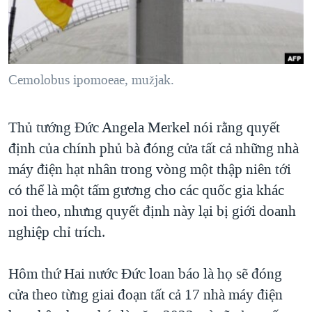
TẠI
VIDEO
"Tìm"
NGƯỜI VIỆT HẢI NGOẠI
HÀNH TRÌNH BẦU CỬ 2024
NGHE
ĐỜI SỐNG
MỘT NĂM CHIẾN TRANH TẠI DẢI GAZA
KINH TẾ
MẠNG XÃ HỘI
Cemolobus ipomoeae, mužjak.
GIẢI MÃ VÀNH ĐAI & CON ĐƯỜNG
KHOA HỌC
NGÀY TỊ NẠN THẾ GIỚI
SỨC KHOẺ
Thủ tướng Đức Angela Merkel nói rằng quyết
TRỊNH VĨNH BÌNH - NGƯỜI HẠ 'BÊN THẮNG CUỘC'
Ngôn ngữ khác
VĂN HOÁ
định của chính phủ bà đóng cửa tất cả những nhà
GROUND ZERO – XƯA VÀ NAY
THỂ THAO
máy điện hạt nhân trong vòng một thập niên tới
CHI PHÍ CHIẾN TRANH AFGHANISTAN
có thể là một tấm gương cho các quốc gia khác
GIÁO DỤC
CÁC GIÁ TRỊ CỘNG HÒA Ở VIỆT NAM
noi theo, nhưng quyết định này lại bị giới doanh
nghiệp chỉ trích.
THƯỢNG ĐỈNH TRUMP-KIM TẠI VIỆT NAM
TRỊNH VĨNH BÌNH VS. CHÍNH PHỦ VIỆT NAM
Hôm thứ Hai nước Đức loan báo là họ sẽ đóng
NGƯ DÂN VIỆT VÀ LÀN SÓNG TRỘM HẢI SÂM
cửa theo từng giai đoạn tất cả 17 nhà máy điện
BÊN KIA QUỐC LỘ: TIẾNG VỌNG TỪ NÔNG THÔN MỸ