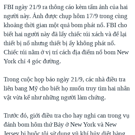
FBI ngày 21/9 ra thông cáo kèm tấm ảnh của hai
QUAN HỆ VIỆT MỸ
người này. Ảnh được chụp hôm 17/9 trong cùng
khoảng thời gian một quả bom phát nổ. FBI cho
biết hai người này đã lấy chiếc túi xách và để lại
thiết bị nổ nhưng thiết bị ấy không phát nổ.
Chiếc túi nằm ở vị trí cách địa điểm nổ bom New
York chỉ 4 góc đường.
Trong cuộc họp báo ngày 21/9, các nhà điều tra
liên bang Mỹ cho biết họ muốn truy tìm hai nhân
vật vừa kể như những người làm chứng.
Trước đó, giới điều tra cho hay nghi can trong vụ
đánh bom hôm thứ Bảy ở New York và New
Jersey bị buộc tội sử dụng vũ khí hủy diệt hàng