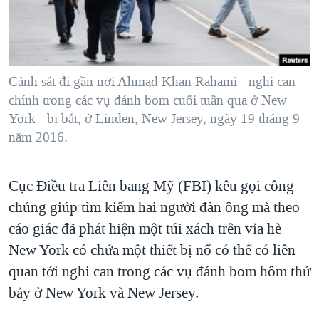
TẠI
VIDEO
"Tìm"
NGƯỜI VIỆT HẢI NGOẠI
HÀNH TRÌNH BẦU CỬ 2024
NGHE
ĐỜI SỐNG
MỘT NĂM CHIẾN TRANH TẠI DẢI GAZA
KINH TẾ
MẠNG XÃ HỘI
Cảnh sát đi gần nơi Ahmad Khan Rahami - nghi can
GIẢI MÃ VÀNH ĐAI & CON ĐƯỜNG
KHOA HỌC
chính trong các vụ đánh bom cuối tuần qua ở New
NGÀY TỊ NẠN THẾ GIỚI
York - bị bắt, ở Linden, New Jersey, ngày 19 tháng 9
SỨC KHOẺ
TRỊNH VĨNH BÌNH - NGƯỜI HẠ 'BÊN THẮNG CUỘC'
năm 2016.
Ngôn ngữ khác
VĂN HOÁ
GROUND ZERO – XƯA VÀ NAY
THỂ THAO
Cục Điều tra Liên bang Mỹ (FBI) kêu gọi công
CHI PHÍ CHIẾN TRANH AFGHANISTAN
GIÁO DỤC
chúng giúp tìm kiếm hai người đàn ông mà theo
CÁC GIÁ TRỊ CỘNG HÒA Ở VIỆT NAM
cáo giác đã phát hiện một túi xách trên vỉa hè
THƯỢNG ĐỈNH TRUMP-KIM TẠI VIỆT NAM
New York có chứa một thiết bị nổ có thể có liên
TRỊNH VĨNH BÌNH VS. CHÍNH PHỦ VIỆT NAM
quan tới nghi can trong các vụ đánh bom hôm thứ
NGƯ DÂN VIỆT VÀ LÀN SÓNG TRỘM HẢI SÂM
bảy ở New York và New Jersey.
BÊN KIA QUỐC LỘ: TIẾNG VỌNG TỪ NÔNG THÔN MỸ