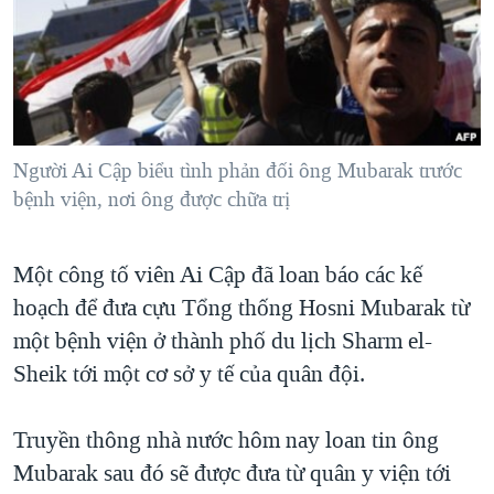
TẠI
VIDEO
"Tìm"
NGƯỜI VIỆT HẢI NGOẠI
HÀNH TRÌNH BẦU CỬ 2024
NGHE
ĐỜI SỐNG
MỘT NĂM CHIẾN TRANH TẠI DẢI GAZA
KINH TẾ
MẠNG XÃ HỘI
GIẢI MÃ VÀNH ĐAI & CON ĐƯỜNG
KHOA HỌC
NGÀY TỊ NẠN THẾ GIỚI
Người Ai Cập biểu tình phản đối ông Mubarak trước
SỨC KHOẺ
bệnh viện, nơi ông được chữa trị
TRỊNH VĨNH BÌNH - NGƯỜI HẠ 'BÊN THẮNG CUỘC'
Ngôn ngữ khác
VĂN HOÁ
GROUND ZERO – XƯA VÀ NAY
THỂ THAO
Một công tố viên Ai Cập đã loan báo các kế
CHI PHÍ CHIẾN TRANH AFGHANISTAN
GIÁO DỤC
hoạch để đưa cựu Tổng thống Hosni Mubarak từ
CÁC GIÁ TRỊ CỘNG HÒA Ở VIỆT NAM
một bệnh viện ở thành phố du lịch Sharm el-
THƯỢNG ĐỈNH TRUMP-KIM TẠI VIỆT NAM
Sheik tới một cơ sở y tế của quân đội.
TRỊNH VĨNH BÌNH VS. CHÍNH PHỦ VIỆT NAM
Truyền thông nhà nước hôm nay loan tin ông
NGƯ DÂN VIỆT VÀ LÀN SÓNG TRỘM HẢI SÂM
Mubarak sau đó sẽ được đưa từ quân y viện tới
BÊN KIA QUỐC LỘ: TIẾNG VỌNG TỪ NÔNG THÔN MỸ