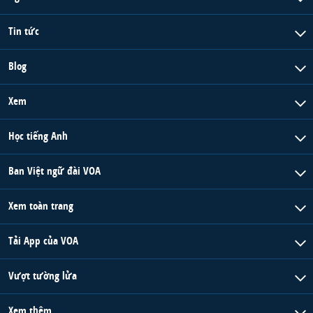
Tin tức
Blog
Xem
Học tiếng Anh
Ban Việt ngữ đài VOA
Xem toàn trang
Tải App của VOA
Vượt tường lửa
Xem thêm