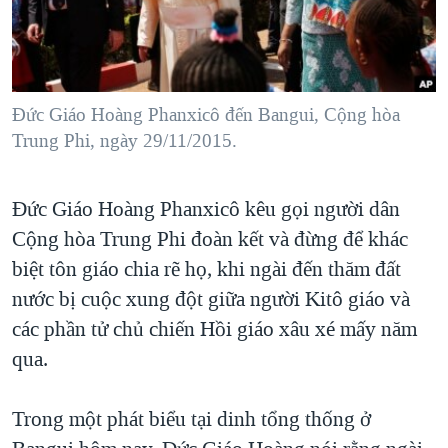
TẠI
VIDEO
"Tìm"
NGƯỜI VIỆT HẢI NGOẠI
HÀNH TRÌNH BẦU CỬ 2024
NGHE
ĐỜI SỐNG
MỘT NĂM CHIẾN TRANH TẠI DẢI GAZA
KINH TẾ
MẠNG XÃ HỘI
Đức Giáo Hoàng Phanxicô đến Bangui, Cộng hòa
GIẢI MÃ VÀNH ĐAI & CON ĐƯỜNG
KHOA HỌC
Trung Phi, ngày 29/11/2015.
NGÀY TỊ NẠN THẾ GIỚI
SỨC KHOẺ
TRỊNH VĨNH BÌNH - NGƯỜI HẠ 'BÊN THẮNG CUỘC'
Ngôn ngữ khác
VĂN HOÁ
Đức Giáo Hoàng Phanxicô kêu gọi người dân
GROUND ZERO – XƯA VÀ NAY
Cộng hòa Trung Phi đoàn kết và đừng để khác
THỂ THAO
CHI PHÍ CHIẾN TRANH AFGHANISTAN
biệt tôn giáo chia rẽ họ, khi ngài đến thăm đất
GIÁO DỤC
CÁC GIÁ TRỊ CỘNG HÒA Ở VIỆT NAM
nước bị cuộc xung đột giữa người Kitô giáo và
các phần tử chủ chiến Hồi giáo xâu xé mấy năm
THƯỢNG ĐỈNH TRUMP-KIM TẠI VIỆT NAM
qua.
TRỊNH VĨNH BÌNH VS. CHÍNH PHỦ VIỆT NAM
NGƯ DÂN VIỆT VÀ LÀN SÓNG TRỘM HẢI SÂM
Trong một phát biểu tại dinh tổng thống ở
BÊN KIA QUỐC LỘ: TIẾNG VỌNG TỪ NÔNG THÔN MỸ