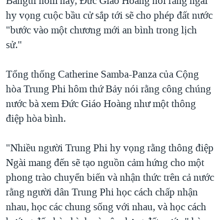
Bangui hôm nay, Đức Giáo Hoàng nói rằng ngài
QUAN HỆ VIỆT MỸ
hy vọng cuộc bầu cử sắp tới sẽ cho phép đất nước
"bước vào một chương mới an bình trong lịch
sử."
Tổng thống Catherine Samba-Panza của Cộng
hòa Trung Phi hôm thứ Bảy nói rằng công chúng
nước bà xem Đức Giáo Hoàng như một thông
điệp hòa bình.
"Nhiều người Trung Phi hy vọng rằng thông điệp
Ngài mang đến sẽ tạo nguồn cảm hứng cho một
phong trào chuyển biến và nhận thức trên cả nước
rằng người dân Trung Phi học cách chấp nhận
nhau, học các chung sống với nhau, và học cách