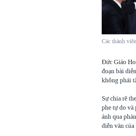
Các thành viê
Đức Giáo Hoà
đoạn bài diễ
không phải t
Sự chia rẽ th
phe tự do và
ánh qua phản
diễn văn của