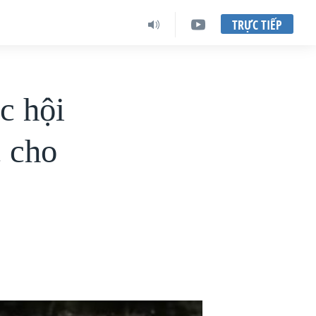
TRỰC TIẾP
c hội
c cho