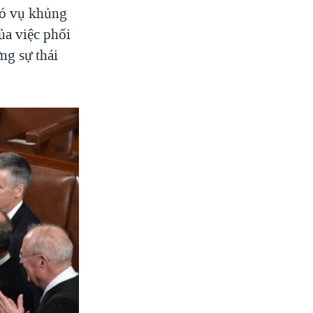
có vụ khủng
ủa việc phối
ng sự thái