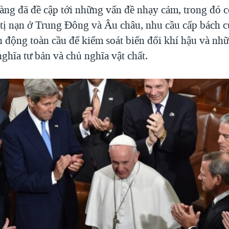
ng đã đề cập tới những vấn đề nhạy cảm, trong đó 
tị nạn ở Trung Đông và Âu châu, nhu cầu cấp bách c
 động toàn cầu để kiểm soát biến đổi khí hậu và nhữ
ghĩa tư bản và chủ nghĩa vật chất.