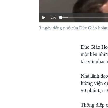
VIỆT NAM
NGƯ DÂN VIỆT VÀ LÀN SÓNG
0:00
TRỘM HẢI SÂM
BÊN KIA QUỐC LỘ: TIẾNG VỌNG
3 ngày đáng nhớ của Đức Giáo hoàn
TỪ NÔNG THÔN MỸ
QUAN HỆ VIỆT MỸ
Đức Giáo Hoà
một bên những
tác với nhau
Nhà lãnh đạo
lưỡng viện q
50 phút tại Đ
Thông điệp c