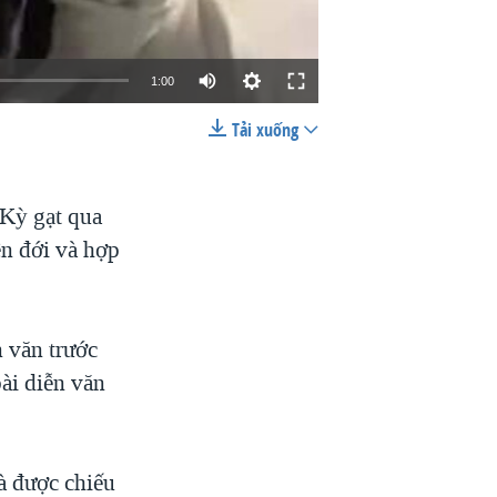
1:00
Tải xuống
EMBED
SHARE
Kỳ gạt qua
ên đới và hợp
n văn trước
ài diễn văn
à được chiếu