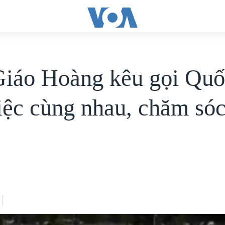
iáo Hoàng kêu gọi Quố
iệc cùng nhau, chăm só