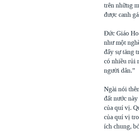
trên những m
được canh gác
Đức Giáo Hoà
như một nghề
đẩy sự tăng t
có nhiều rủi
người dân.”
Ngài nói thêm
đất nước này
của quí vị. 
của quí vị t
ích chung, bở