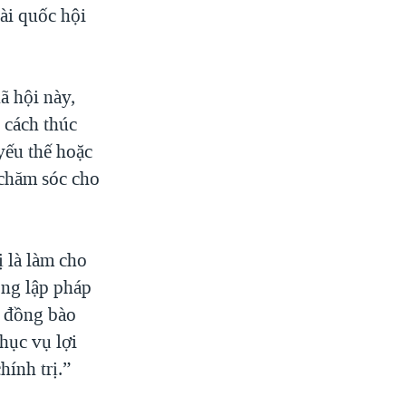
ài quốc hội
ã hội này,
 cách thúc
 yếu thế hoặc
 chăm sóc cho
ị là làm cho
ộng lập pháp
a đồng bào
hục vụ lợi
hính trị.”