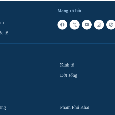
Mạng xã hội
am
ốc tế
Kinh tế
Ðời sống
ùng
Phạm Phú Khải