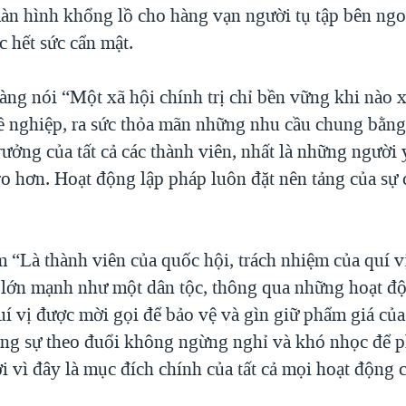
àn hình khổng lồ cho hàng vạn người tụ tập bên ngo
 hết sức cẩn mật.
ng nói “Một xã hội chính trị chỉ bền vững khi nào x
 nghiệp, ra sức thỏa mãn những nhu cầu chung bằng
rưởng của tất cả các thành viên, nhất là những người
 ro hơn. Hoạt động lập pháp luôn đặt nên tảng của sự
 “Là thành viên của quốc hội, trách nhiệm của quí v
 lớn mạnh như một dân tộc, thông qua những hoạt đ
Quí vị được mời gọi để bảo vệ và gìn giữ phẩm giá củ
rong sự theo đuổi không ngừng nghỉ và khó nhọc để p
i vì đây là mục đích chính của tất cả mọi hoạt động c