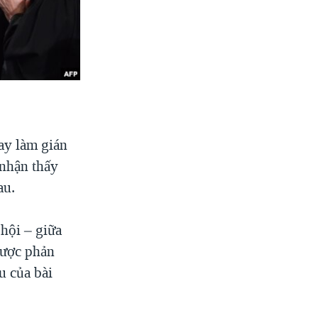
ay làm gián
 nhận thấy
au.
 hội – giữa
được phản
u của bài