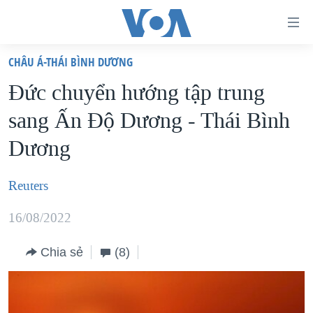
Đường
dẫn
CHÂU Á-THÁI BÌNH DƯƠNG
truy
TRANG CHỦ
Đức chuyển hướng tập trung
cập
VIỆT NAM
sang Ấn Độ Dương - Thái Bình
Tới
HOA KỲ
nội
Dương
BIỂN ĐÔNG
dung
THẾ GIỚI
chính
Reuters
BLOG
Tới
16/08/2022
điều
DIỄN ĐÀN
hướng
MỤC
Chia sẻ
(8)
chính
CHUYÊN ĐỀ
TỰ DO BÁO CHÍ
Đi
HỌC TIẾNG ANH
VẠCH TRẦN TIN GIẢ
CHIẾN TRANH THƯƠNG MẠI CỦA MỸ: QUÁ KHỨ VÀ HIỆN
tới