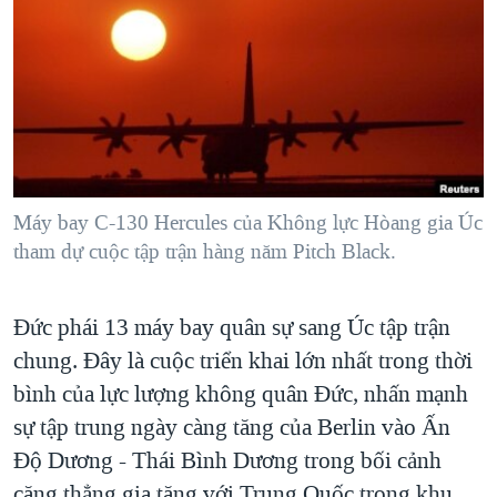
TẠI
VIDEO
"Tìm"
NGƯỜI VIỆT HẢI NGOẠI
HÀNH TRÌNH BẦU CỬ 2024
NGHE
ĐỜI SỐNG
MỘT NĂM CHIẾN TRANH TẠI DẢI GAZA
KINH TẾ
MẠNG XÃ HỘI
GIẢI MÃ VÀNH ĐAI & CON ĐƯỜNG
KHOA HỌC
NGÀY TỊ NẠN THẾ GIỚI
SỨC KHOẺ
TRỊNH VĨNH BÌNH - NGƯỜI HẠ 'BÊN THẮNG CUỘC'
Máy bay C-130 Hercules của Không lực Hòang gia Úc
Ngôn ngữ khác
VĂN HOÁ
GROUND ZERO – XƯA VÀ NAY
tham dự cuộc tập trận hàng năm Pitch Black.
THỂ THAO
CHI PHÍ CHIẾN TRANH AFGHANISTAN
GIÁO DỤC
Đức phái 13 máy bay quân sự sang Úc tập trận
CÁC GIÁ TRỊ CỘNG HÒA Ở VIỆT NAM
chung. Đây là cuộc triển khai lớn nhất trong thời
THƯỢNG ĐỈNH TRUMP-KIM TẠI VIỆT NAM
bình của lực lượng không quân Đức, nhấn mạnh
TRỊNH VĨNH BÌNH VS. CHÍNH PHỦ VIỆT NAM
sự tập trung ngày càng tăng của Berlin vào Ấn
NGƯ DÂN VIỆT VÀ LÀN SÓNG TRỘM HẢI SÂM
Độ Dương - Thái Bình Dương trong bối cảnh
BÊN KIA QUỐC LỘ: TIẾNG VỌNG TỪ NÔNG THÔN MỸ
căng thẳng gia tăng với Trung Quốc trong khu