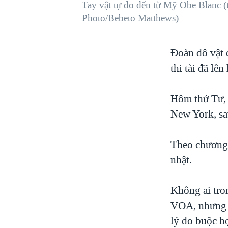
Tay vật tự do đến từ Mỹ Obe Blanc (t
VIỆT NAM
Photo/Bebeto Matthews)
NGƯ DÂN VIỆT VÀ LÀN SÓNG
TRỘM HẢI SÂM
Đoàn đô vật 
BÊN KIA QUỐC LỘ: TIẾNG VỌNG
thi tài đã lê
TỪ NÔNG THÔN MỸ
QUAN HỆ VIỆT MỸ
Hôm thứ Tư, đ
New York, s
Theo chương 
nhật.
Không ai tron
VOA, nhưng c
lý do buộc h