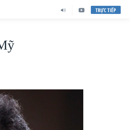
TRỰC TIẾP
 Mỹ