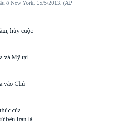
 đấu ở New York, 15/5/2013. (AP
Năm, hủy cuộc
ga và Mỹ tại
ữa vào Chủ
 thức của
ừ bên Iran là