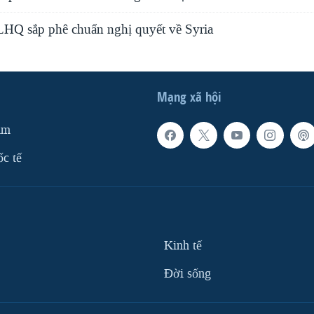
LHQ sắp phê chuẩn nghị quyết về Syria
Mạng xã hội
am
ốc tế
Kinh tế
Ðời sống