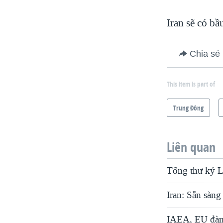
Iran sẽ có bầ
Chia sẻ
This item is part of
Trung Ðông
Liên quan
Tổng thư ký L
Iran: Sẵn sàn
IAEA, EU đàm 